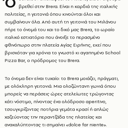
Ό
βρεθεί στην Brera. Είναι η καρδιά της ιταλικής
πολιτείας, η γειτονιά όπου κινούνται όλοι και
συμβαίνουν όλα. Από αυτή τη γειτονιά του Μιλάνου
πήρε το όνομά του και το δικό μας Brera, το ωραίο
ιταλικό εστιατόριο που άνοιξε το περασμένο
φθινόπωρο στην πλατεία Αγίας Ειρήνης, εκεί που
βρισκόταν για χρόνια το γνωστό κι αγαπημένο School
Pizza Bar, ο πρόδρομος του Brera.
Το όνομα δεν είναι τυχαίο: το Brera μοιάζει, πράγματι,
με ολόκληρη γειτονιά. Μια ολοζώντανη γωνιά όπου
μπορείς να περάσεις ώρες ατελείωτες τρώγοντας
κάτι νόστιμο, πίνοντας ένα ολόδροσο aperitivo,
τσουγκρίζοντας ποτήρια γεμάτα κρασί ή απλώς
χαζεύοντας την περαντζάδα της πλατείας και
ανακαλύπτοντας τι σημαίνει «dolce far niente».