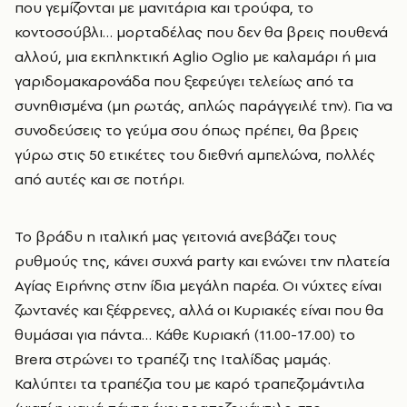
που γεμίζονται με μανιτάρια και τρούφα, το
κοντοσούβλι… μορταδέλας που δεν θα βρεις πουθενά
αλλού, μια εκπληκτική Aglio Oglio με καλαμάρι ή μια
γαριδομακαρονάδα που ξεφεύγει τελείως από τα
συνηθισμένα (μη ρωτάς, απλώς παράγγειλέ την). Για να
συνοδεύσεις το γεύμα σου όπως πρέπει, θα βρεις
γύρω στις 50 ετικέτες του διεθνή αμπελώνα, πολλές
από αυτές και σε ποτήρι.
Το βράδυ η ιταλική μας γειτονιά ανεβάζει τους
ρυθμούς της, κάνει συχνά party και ενώνει την πλατεία
Αγίας Ειρήνης στην ίδια μεγάλη παρέα. Οι νύχτες είναι
ζωντανές και ξέφρενες, αλλά οι Κυριακές είναι που θα
θυμάσαι για πάντα… Κάθε Κυριακή (11.00-17.00) το
Brera στρώνει το τραπέζι της Ιταλίδας μαμάς.
Καλύπτει τα τραπέζια του με καρό τραπεζομάντιλα