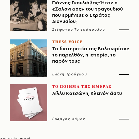
Γιάννης Γκουλιόβας: Ήταν ο
«Σαλονικιός» του τραγουδιού
που ερμήνευε ο Στράτος
Διονυσίου;
Στέφανος Τσιτσόπουλος
THESS VOICE
Τα διατηρητέα της Βαλαωρίτου:
το παρελθόν, η ιστορία, το
παρόν τους
Ελένη Τρούγκου
ΤΟ ΠΟΙΗΜΑ ΤΗΣ ΗΜΕΡΑΣ
Λίλλυ Κοτσώνη, Κλεινόν άστυ
Γιώργος Δήμος