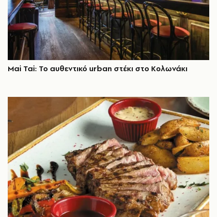
Mai Tai: Το αυθεντικό urban στέκι στο Κολωνάκι