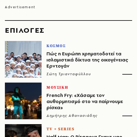
EΠΙΛΟΓΈΣ
ΚΟΣΜΟΣ
Πώς η Ευρώπη χρηματοδοτεί τα
ισλαμιστικά δίκτυα της οικογένειας
Ερντογάν
Σώτη Τριανταφύλλου
ΜΟΥΣΙΚΗ
French Fry: «Χάσαμε τον
αυθορμητισμό στο να παίρνουμε
ρίσκα»
Δημήτρης Αθανασιάδης
TV + SERIES
Half Man: Ο Ρίτσαρντ Γκαντ μας