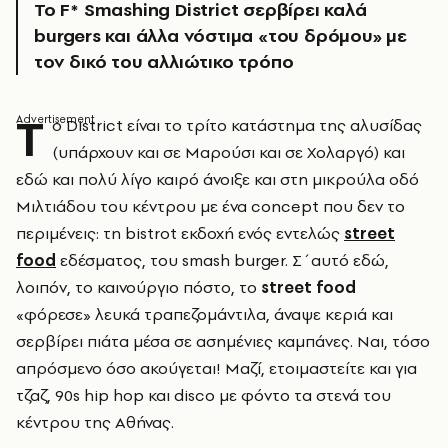
Το F* Smashing District σερβίρει καλά
burgers και άλλα νόστιμα «του δρόμου» με
τον δικό του αλλιώτικο τρόπο
Τ
ο District είναι το τρίτο κατάστημα της αλυσίδας
(υπάρχουν και σε Μαρούσι και σε Χολαργό) και
εδώ και πολύ λίγο καιρό άνοιξε και στη μικρούλα οδό
Μιλτιάδου του κέντρου με ένα concept που δεν το
περιμένεις: τη bistrot εκδοχή ενός εντελώς
street
food
εδέσματος, του smash burger. Σ΄αυτό εδώ,
λοιπόν, το καινούργιο πόστο, το
street food
«φόρεσε» λευκά τραπεζομάντιλα, άναψε κεριά και
σερβίρει πιάτα μέσα σε ασημένιες καμπάνες. Ναι, τόσο
απρόσμενο όσο ακούγεται! Μαζί, ετοιμαστείτε και για
τζαζ, 90s hip hop και disco με φόντο τα στενά του
κέντρου της Αθήνας.