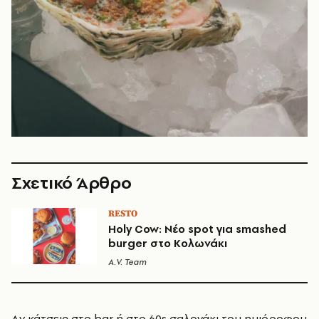
Σχετικό Άρθρο
RESTO
Holy Cow: Νέο spot για smashed
burger στο Κολωνάκι
A.V. Team
Aν κάτσεις στο bar ή στο 60s σαλονάκι του ημιόροφου