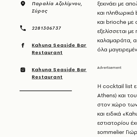
ξεκινάει με απ
Παραλία Αζολίμνου,
Σύρος
και πληθωρικά 
και brioche με
2281306737
εξελίσσεται με
καλαμαράτα, αχ
Kahuna Seaside Bar
όλα μαγειρεμέν
Restaurant
Kahuna Seaside Bar
Restaurant
Η cocktail lis
Athens) και το
στον χώρο των 
και ειδικά «Kah
εστιατορίου έχ
sommelier Γιώρ