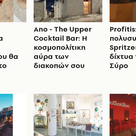
Ano - The Upper
Profitis
α
Cocktail Bar: Η
πολυσυ
κοσμοπολίτικη
Spritze
ου θα
αύρα των
δίχτυα 
το
διακοπών σου
Σύρο