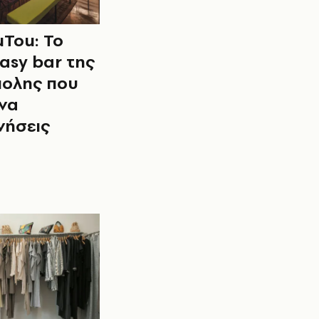
Tou: To
asy bar της
ολης που
 να
νήσεις