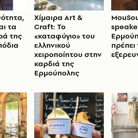
ψότητα,
Χίμαιρα Art &
MouSou
αι τα
Craft: Το
speake
ρά της
«καταφύγιο» του
Ερμούπ
πόδια
ελληνικού
πρέπει
χειροποίητου στην
εξερευ
καρδιά της
Ερμούπολης