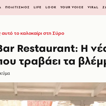
Α
ΠΟΛΙΤΙΣΜΟΣ
LIFE
LOOK
YOUR VOICE
VIRAL
Ζ
ς αυτό το καλοκαίρι στη Σύρο
ar Restaurant: H νέ
που τραβάει τα βλέ
 κύμα