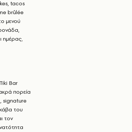
kes, tacos
me brûlée
το μενού
αρονάδα,
ι ημέρας,
iki Bar
μακρά πορεία
, signature
Η κάβα του
ι τον
υνατότητα