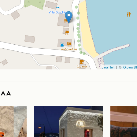
Leaflet
| ©
OpenS
ΟΛΑ