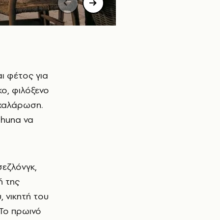
ι φέτος για
ο, φιλόξενο
 χαλάρωση.
ahuna να
σεζλόνγκ,
ή της
 νικητή του
 Το πρωινό