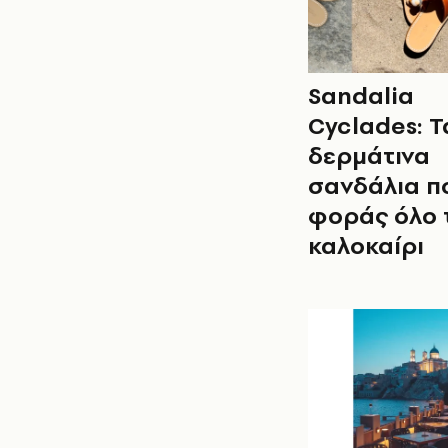
Sandalia
Cyclades: Τ
δερμάτινα
σανδάλια π
φοράς όλο 
καλοκαίρι