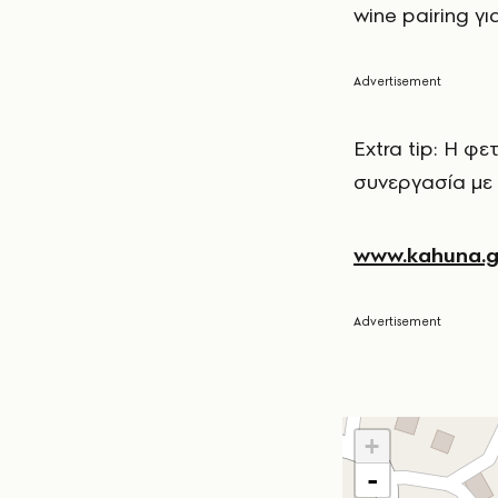
wine pairing γι
Extra tip: Η φε
συνεργασία με 
www.kahuna.g
+
-