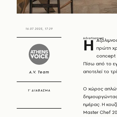
16.07.2025, 17:29
Η
Αζόλιμνο
πρώτη χρ
concept 
Πίσω από το εγ
αποτελεί το τρ
A.V. Team
Ο χώρος απλώνε
1’ ΔΙΑΒΑΣΜΑ
δημιουργώντας 
ημέρας. Η κουζ
Master Chef 20