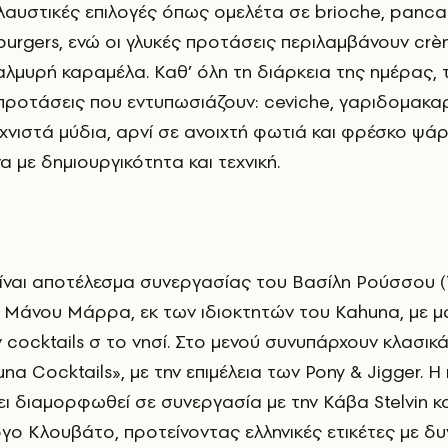
ολαυστικές επιλογές όπως ομελέτα σε brioche, panca
burgers, ενώ οι γλυκές προτάσεις περιλαμβάνουν crè
 αλμυρή καραμέλα. Καθ’ όλη τη διάρκεια της ημέρας, 
 προτάσεις που εντυπωσιάζουν: ceviche, γαριδομακ
νιστά μύδια, αρνί σε ανοιχτή φωτιά και φρέσκο ψάρ
α με δημιουργικότητα και τεχνική.
t είναι αποτέλεσμα συνεργασίας του Βασίλη Ρούσσου (T
υ Μάνου Μάρρα, εκ των ιδιοκτητών του Kahuna, με 
cocktails σ το νησί. Στο μενού συνυπάρχουν κλασικά
una Cocktails», με την επιμέλεια των Pony & Jigger. 
ει διαμορφωθεί σε συνεργασία με την Κάβα Stelvin κα
γο Κλουβάτο, προτείνοντας ελληνικές ετικέτες με δ