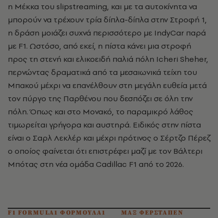
η Μέκκα του
slipstreaming,
και με τα αυτοκίνητα να
μπορούν να τρέχουν τρία δίπλα-δίπλα στην Στροφή 1,
η δράση μοιάζει συχνά περισσότερο με
IndyCar
παρά
με F1. Ωστόσο, από εκεί, η πίστα κάνει μια στροφή
προς τη στενή και ελικοειδή παλιά πόλη
Icheri Sheher,
περνώντας δραματικά από τα μεσαιωνικά τείχη του
Μπακού μέχρι να επανέλθουν στη μεγάλη ευθεία μετά
τον πύργο της Παρθένου που δεσπόζει σε όλη την
πόλη. Όπως και στο Μονακό, το παραμικρό λάθος
τιμωρείται γρήγορα και αυστηρά. Ειδικός στην πίστα
είναι ο Σαρλ Λεκλέρ και μέχρι πρότινος ο Σέρτζο Πέρεζ
ο οποίος φαίνεται ότι επιστρέφει μαζί με τον Βάλτερι
Μπότας στη νέα ομάδα
Cadillac F1
από το 2026.
F1 FORMULA1 ΦΟΡΜΟΥΛΑ1
ΜΑΞ ΦΕΡΣΤΑΠΕΝ