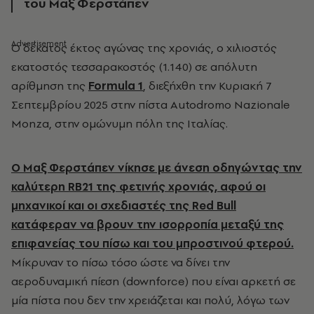
του Μαξ Φερστάπεν
Ο
δέκατος έκτος αγώνας της χρονιάς, ο χιλιοστός
εκατοστός τεσσαρακοστός (1.140) σε απόλυτη
αρίθμηση της
Formula 1
, διεξήχθη την Κυριακή
7
Σεπτεμβρίου 2025 στην πίστα Autodromo Nazionale
Monza,
στην ομώνυμη πόλη της Ιταλίας.
Ο Μαξ Φερστάπεν νίκησε με άνεση οδηγώντας την
καλύτερη RB21 της φετινής χρονιάς, αφού οι
μηχανικοί και οι σχεδιαστές της
Red Bull
κατάφεραν να βρουν την ισορροπία μεταξύ της
επιφανείας του πίσω και του μπροστινού φτερού.
Μίκρυναν το πίσω τόσο ώστε να δίνει την
αεροδυναμική πίεση
(downforce)
που είναι αρκετή σε
μία πίστα που δεν την χρειάζεται και πολύ, λόγω των