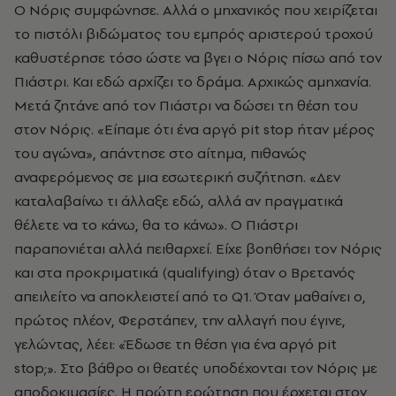
Ο Νόρις συμφώνησε. Αλλά ο μηχανικός που χειρίζεται
το πιστόλι βιδώματος του εμπρός αριστερού τροχού
καθυστέρησε τόσο ώστε να βγει ο Νόρις πίσω από τον
Πιάστρι. Και εδώ αρχίζει το δράμα. Αρχικώς αμηχανία.
Μετά ζητάνε από τον Πιάστρι να δώσει τη θέση του
στον Νόρις. «Είπαμε ότι ένα αργό
pit stop
ήταν μέρος
του αγώνα», απάντησε στο αίτημα, πιθανώς
αναφερόμενος σε μια εσωτερική συζήτηση. «Δεν
καταλαβαίνω τι άλλαξε εδώ, αλλά αν πραγματικά
θέλετε να το κάνω, θα το κάνω». Ο Πιάστρι
παραπονιέται αλλά πειθαρχεί. Είχε βοηθήσει τον Νόρις
και στα προκριματικά
(qualifying)
όταν ο Βρετανός
απειλείτο να αποκλειστεί από το Q1. Όταν μαθαίνει ο,
πρώτος πλέον, Φερστάπεν, την αλλαγή που έγινε,
γελώντας, λέει: «Έδωσε τη θέση για ένα αργό
pit
stop;
». Στο βάθρο οι θεατές υποδέχονται τον Νόρις με
αποδοκιμασίες. Η πρώτη ερώτηση που έρχεται στον