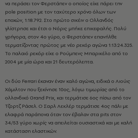
να περάσει τον Φερστάπεν ο οποίος είχε πάρει την
pole position
με τον ταχύτερο χρόνο όλων των
εποχών, 1:18.792. Στο πρώτο σικέιν ο Ολλανδός
γλίστρησε και έτσι ο Νόρις μπήκε επικεφαλής. Πολύ
γρήγορα, στον 4ο γύρο, ο Φερστάπεν επανήλθε
τερματίζοντας πρώτος με νέο ρεκόρ αγώνα 1:13:24.325.
Το παλαιό ρεκόρ είχε ο Ρούμπενς Μπαρικέλο από το
2004 με μία ώρα και 21 δευτερόλεπτα.
Οι δύο Ferrari έκαναν έναν καλό αγώνα, ειδικά ο Λιούις
Χάμιλτον που ξεκίνησε 10ος, λόγω τιμωρίας από το
ολλανδικό
Grand Prix,
και τερμάτισε 6ος πίσω από τον
Τζορτζ Ράσελ. Ο Σαρλ Λεκλέρ τερμάτισε 4ος πάλι με
ελαφρά παράπονα όταν τον έβαλαν στα
pits
στον
34/53 γύρο χωρίς να απειλείται ουσιαστικά και με καλή
κατάσταση ελαστικών.