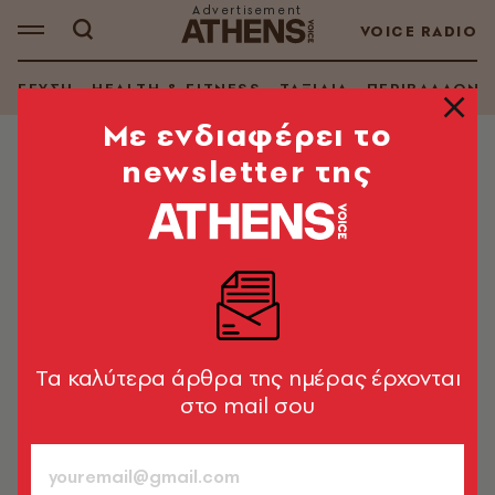
VOICE RADIO
ΓΕΥΣΗ
HEALTH & FITNESS
ΤΑΞΙΔΙΑ
ΠΕΡΙΒΑΛΛΟΝ
Mε ενδιαφέρει το
newsletter της
ΑΥΤΟΚΙΝΗΣΗ
Formula 1 - Monza: Φερστάπεν,
Νόρις και Πιάστρι στον ταχύτερο
αγώνα όλων των εποχών
Το αργό pit-stop της McLaren και πώς ο Νόρις
κέρδισε τρεις πόντους από την αλλαγή θέσης
Tα καλύτερα άρθρα της ημέρας έρχονται
στο mail σου
Αντώνης Παγκράτης
08.09.2025, 18:19
4’ ΔΙΑΒΑΣΜΑ