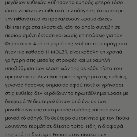
μεγάλων ευθειών. Αύξησαν το εμπρός φτερό τόσο
ώστε να κάνουν επιθετική την οδήγηση, έστω και με
την πιθανότητα να προκαλέσουν «φουσκάλες»
(blistering) στα ελαστικά, κάτι το οποίο συνέβη σε
περιορισμένη έκταση και χωρίς επιπτώσεις για τον
Φερστάπεν. Από τη μεριά της Mc
Laren
τα πράγματα
ήταν πιο καθαρά. Η MCL39, είναι καθόλη τη χρονιά
γρήγορη στις μεσαίες στροφές και με χαμηλή
υποβάθμιση των ελαστικών της σε κάθε πίστα του
ημερολογίου. Δεν είναι αρκετά γρήγορη στις ευθείες,
γεγονός ήσσονος σημασίας αφού ποτέ οι γρήγοροι
στις ευθείες δεν κερδίζουν το πρωτάθλημα. Έχασε με
διαφορά 19 δευτερολέπτων από ένα εκ των
μονοθεσίων της αυστριακής ομάδας και από έναν
μοναδικό οδηγό. Το δεύτερο αυτοκίνητο με τον Γιούκι
Σουνόντα τερμάτισε δέκατο τρίτο. Ήδη, η διαφορά
της από τη δεύτερη Ferrari στον πίνακα των