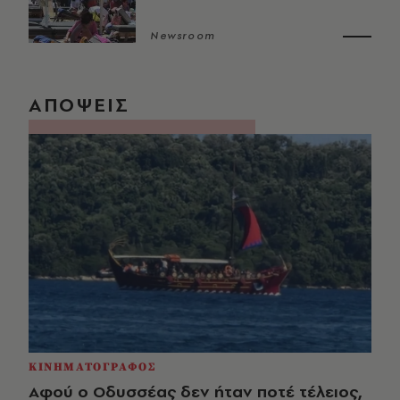
Newsroom
ΑΠΟΨΕΙΣ
ΚΙΝΗΜΑΤΟΓΡΑΦΟΣ
Αφού ο Οδυσσέας δεν ήταν ποτέ τέλειος,