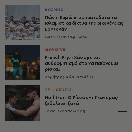
ΚΟΣΜΟΣ
Πώς η Ευρώπη χρηματοδοτεί τα
ισλαμιστικά δίκτυα της οικογένειας
Ερντογάν
Σώτη Τριανταφύλλου
ΜΟΥΣΙΚΗ
French Fry: «Χάσαμε τον
αυθορμητισμό στο να παίρνουμε
ρίσκα»
Δημήτρης Αθανασιάδης
TV + SERIES
Half Man: Ο Ρίτσαρντ Γκαντ μας
ξεβολεύει ξανά
Τάνια Σκραπαλιώρη