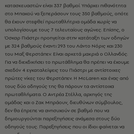
κατασκευαστών είναι
337
βαθμοί. Υπάρχει πιθανότητα
στο Μπακού να ξεπεράσουν τους 350 βαθμούς, οπότε
θα έχουν στεφθεί πρωταθλήτρια ομάδα χωρίς να
υπολογίσουμε τους
7
τελευταίους αγώνες. Επίσης, ο
Όσκαρ Πιάστρι προηγείται στην κατάταξη των οδηγών
με 324 βαθμούς έναντι 293 του Λάντο Νόρις και 230
του Μαξ Φερστάπεν. Είναι αρκετά μακριά ο Ολλανδός.
Για να διεκδικήσει το πρωτάθλημα θα πρέπει να έχουμε
σχεδόν 4 εγκαταλείψεις του Πιάστρι με αντίστοιχες
πρώτες νίκες του Φερστάπεν. Η Mc
Laren
και ένας από
τους δύο οδηγούς της θα πάρουν τα αντίστοιχα
πρωταθλήματα
. O
Αντρέα Στέλλα, αρχηγός της
ομάδας και ο Ζακ Μπράουν, διευθύνων σύμβουλος,
δεν θα έπρεπε να ανησυχούν σε βαθμό που να
δημιουργούνται παρεξηγήσεις ανάμεσα στους δύο
οδηγούς τους. Παρεξηγήσεις που οι ίδιοι φαίνεται να