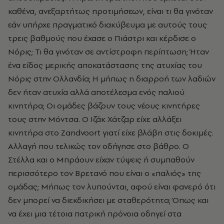
καθένα, ανεξαρτήτως προτιμήσεων, είναι τι θα γινόταν
εάν υπήρχε πραγματικό διακύβευμα με αυτούς τους
τρεις βαθμούς που έχασε ο Πιάστρι και κέρδισε ο
Νόρις; Τι θα γινόταν σε αντίστροφη περίπτωση; Ήταν
ένα είδος μερικής αποκατάστασης της ατυχίας του
Νόρις στην Ολλανδία; Η μήπως η διαρροή των λαδιών
δεν ήταν ατυχία αλλά αποτέλεσμα ενός παλιού
κινητήρα; Οι ομάδες βάζουν τους νέους κινητήρες
τους στην Μόντσα. Ο Ιζάκ Χάτζαρ είχε αλλάξει
κινητήρα στο
Zandvoort
γιατί είχε βλάβη στις δοκιμές.
Αλλαγή που τελικώς τον οδήγησε στο βάθρο. Ο
Στέλλα και ο Μπράουν είχαν τύψεις ή συμπαθούν
περισσότερο τον Βρετανό που είναι ο «παλιός» της
ομάδας; Μήπως τον λυπούνται, αφού είναι φανερό ότι
δεν μπορεί να διεκδικήσει με σταθερότητα; Όπως και
να έχει μια τέτοια πατρική πρόνοια οδηγεί στα