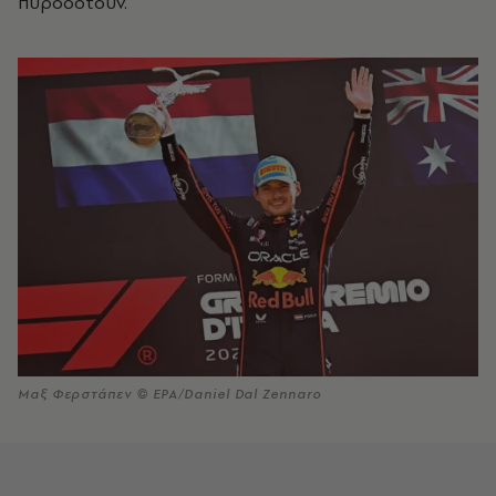
πυροδοτούν.
Μαξ Φερστάπεν © EPA/Daniel Dal Zennaro