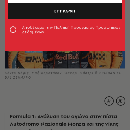
ΕΓΓΡΑΦΗ
Αποδέχομαι την
Πολιτική Προστασίας Προσωπικών
Δεδομένων
Λάντο Νόρις, Μαξ Φερστάπεν, Όσκαρ Πιάστρι © EPA/DANIEL
DAL ZENNARO
Formula 1: Ανάλυση του αγώνα στην πίστα
Autodromo Nazionale Monza και της νίκης