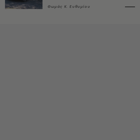
Θωμάς K. Ευθυμίου