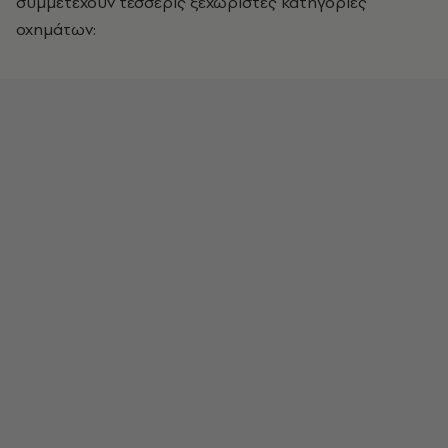
συμμετέχουν τέσσερις ξεχωριστές κατηγορίες
οχημάτων: