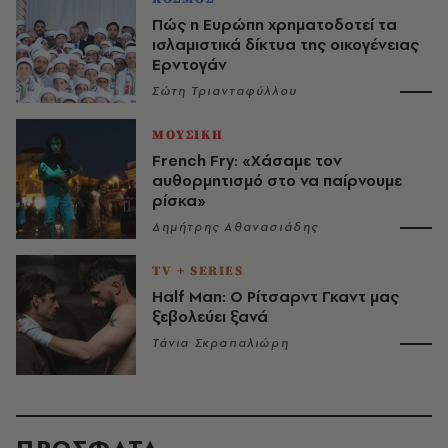
Πώς η Ευρώπη χρηματοδοτεί τα
ισλαμιστικά δίκτυα της οικογένειας
Ερντογάν
Σώτη Τριανταφύλλου
ΜΟΥΣΙΚΗ
French Fry: «Χάσαμε τον
αυθορμητισμό στο να παίρνουμε
ρίσκα»
Δημήτρης Αθανασιάδης
TV + SERIES
Half Man: Ο Ρίτσαρντ Γκαντ μας
ξεβολεύει ξανά
Τάνια Σκραπαλιώρη
ΠΡΟΣΦΑΤΑ