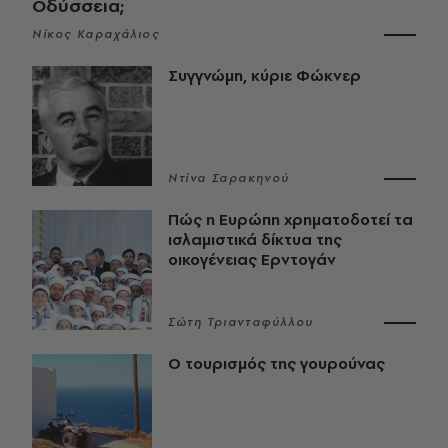
Οδύσσεια;
Νίκος Καραχάλιος
Συγγνώμη, κύριε Φώκνερ
Ντίνα Σαρακηνού
Πώς η Ευρώπη χρηματοδοτεί τα
ισλαμιστικά δίκτυα της
οικογένειας Ερντογάν
Σώτη Τριανταφύλλου
Ο τουρισμός της γουρούνας