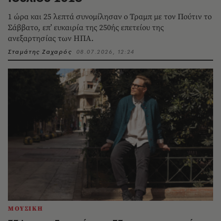
1 ώρα και 25 λεπτά συνομίλησαν ο Τραμπ με τον Πούτιν το
Σάββατο, επ’ ευκαιρία της 250ής επετείου της
ανεξαρτησίας των ΗΠΑ.
Σταμάτης Ζαχαρός
08.07.2026, 12:24
ΜΟΥΣΙΚΗ