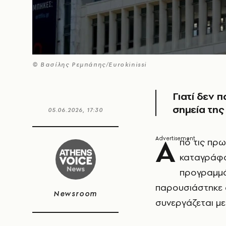
© Βασίλης Ρεμπάπης/Eurokinissi
Γιατί δεν 
σημεία τη
05.06.2026, 17:30
Α
πό τις πρ
καταγράφο
προγραμμάτ
παρουσιάστηκε 
Newsroom
συνεργάζεται με