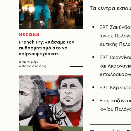
Τα κέντρα εκπομπ
ΕΡΤ Ζακύνθου
ΜΟΥΣΙΚΗ
Ιονίου Πελάγ
French Fry: «Χάσαμε τον
Δυτικής Πελο
αυθορμητισμό στο να
παίρνουμε ρίσκα»
ΕΡΤ Ιωαννίνω
Δημήτρης
και Ακαρνανι
Αθανασιάδης
Αιτωλοακαρνα
ΕΡΤ Κέρκυρα
Επηρεάζονται
Ιονίου Πελάγ