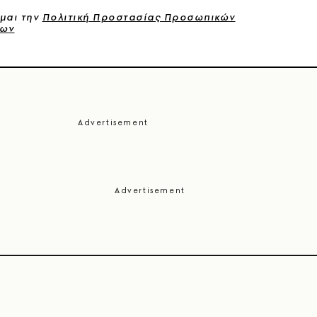
μαι την
Πολιτική Προστασίας Προσωπικών
νων