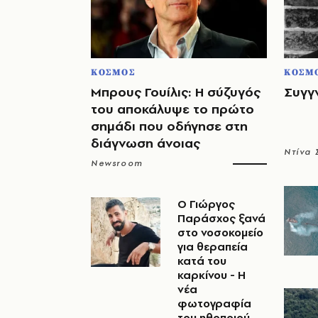
ΚΟΣΜΟΣ
ΚΟΣΜ
Μπρους Γουίλις: Η σύζυγός
Συγγ
του αποκάλυψε το πρώτο
σημάδι που οδήγησε στη
διάγνωση άνοιας
Ντίνα
Newsroom
O Γιώργος
Παράσχος ξανά
στο νοσοκομείο
για θεραπεία
κατά του
καρκίνου - Η
νέα
φωτογραφία
του ηθοποιού