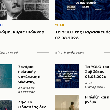
ΟΣ
YOLO
νώμη, κύριε Φώκνερ
Τα YOLO της Παρασκευή
07.08.2026
 Σαρακηνού
Λίνα Μανδράκου
Σενάρια
Τα YOLO του
πολιτικής
Σαββάτου
συνέχειας ή
08.08.2026
αλλαγής;
Λίνα
Μανδράκου
Λεωνίδας
Καστανάς
Η πλήξη και η
Αφού ο
μνήμη
Οδυσσέας δεν