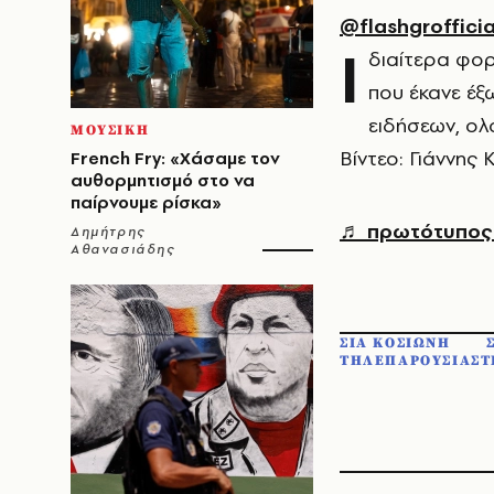
@flashgrofficia
I
διαίτερα φορ
που έκανε έξ
ειδήσεων, ολ
ΜΟΥΣΙΚΗ
Βίντεο: Γιάννης
French Fry: «Χάσαμε τον
αυθορμητισμό στο να
παίρνουμε ρίσκα»
♬ πρωτότυπος ή
Δημήτρης
Αθανασιάδης
ΣΙΑ ΚΟΣΙΩΝΗ
ΤΗΛΕΠΑΡΟΥΣΙΑΣΤ