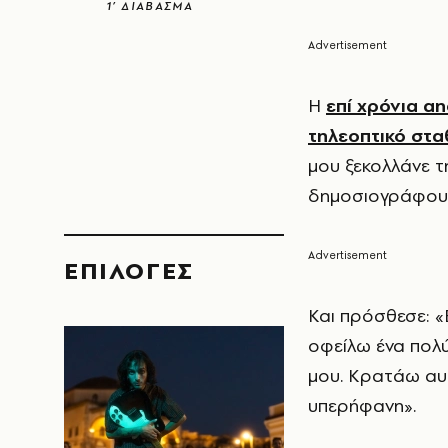
1’ ΔΙΑΒΑΣΜΑ
Η
επί χρόνια a
τηλεοπτικό στ
μου ξεκολλάνε τ
δημοσιογράφους
EΠΙΛΟΓΈΣ
Και πρόσθεσε: 
οφείλω ένα πολύ
μου. Κρατάω αυ
υπερήφανη».