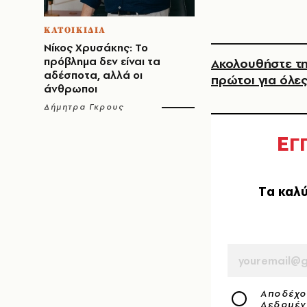
ΚΑΤΟΙΚΙΔΙΑ
Νίκος Χρυσάκης: Το
πρόβλημα δεν είναι τα
Ακολουθήστε τη
αδέσποτα, αλλά οι
πρώτοι για όλες
άνθρωποι
Δήμητρα Γκρους
Ε
Γ
Tα καλύ
EMAIL
Αποδέχο
Δεδομέ