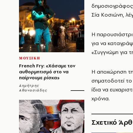
δημοσιογράφος 
Σία Κοσιώνη, λέγ
Η παρουσιάστρια
για να καταγράψ
«Συγγνώμη για 
ΜΟΥΣΙΚΗ
French Fry: «Χάσαμε τον
Η αποχώρηση της
αυθορμητισμό στο να
παίρνουμε ρίσκα»
σηματοδοτεί το 
Δημήτρης
ίδια να ευχαριστ
Αθανασιάδης
χρόνια.
Σχετικό Άρ