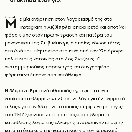
αποκτήσει έναν γιο.
Μ
ε μια ανάρτηση στον λογαριασμό της στο
Instagram η
Λιζ Χάρλεϊ
αποχαιρετά και αποτίνει
φόρο τιμής στον πρώην εραστή και πατέρα του
μοναχογιού της
Στιβ Μπινγκ
, ο οποίος έδωσε τέλος
στη ζωή του πέφτοντας στο κενό από τον 27ο όροφο
πολυτελούς κατοικίας στο Λος Άντζελες. Ο
εκατομμυριούχος παραγωγός και συγγραφέας
φέρεται να έπασχε από κατάθλιψη.
Η 55χρονη Βρετανή ηθοποιός έγραψε ότι είναι
«απίστευτα θλιμμένη» ενώ έκανε λόγο για ένα «φριχτό
τέλος» για τον 55χρονο, ο οποίος σύμφωνα με πηγές
του TMZ ξεκίνησε να παρουσιάζει προβλήματα
κατάθλιψης λόγω της έλλειψης ανθρώπινης επαφής
κατά τη διάρκεια της καραντίνας για τον κορωνοϊό.