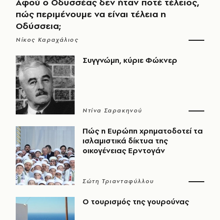
Αφού ο Οδυσσέας δεν ήταν ποτέ τέλειος,
πώς περιμένουμε να είναι τέλεια η
Οδύσσεια;
Νίκος Καραχάλιος
Συγγνώμη, κύριε Φώκνερ
Ντίνα Σαρακηνού
Πώς η Ευρώπη χρηματοδοτεί τα
ισλαμιστικά δίκτυα της
οικογένειας Ερντογάν
Σώτη Τριανταφύλλου
Ο τουρισμός της γουρούνας