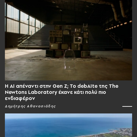
Η AI απέναντι στην Gen Z; Το debAIte της The
Newtons Laboratory έκανε κάτι πολύ πιο
ενδιαφέρον
Δημήτρης Αθανασιάδης