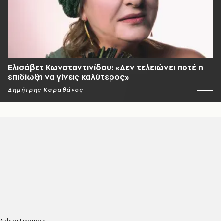
Ελισάβετ Κωνσταντινίδου: «Δεν τελειώνει ποτέ η
επιδίωξη να γίνεις καλύτερος»
Δημήτρης Καραθάνος