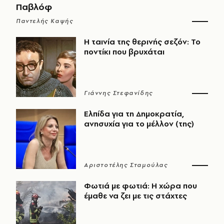
Παβλόφ
Παντελής Καψής
Η ταινία της θερινής σεζόν: Το
ποντίκι που βρυχάται
Γιάννης Στεφανίδης
Ελπίδα για τη Δημοκρατία,
ανησυχία για το μέλλον (της)
Αριστοτέλης Σταμούλας
Φωτιά με φωτιά: Η χώρα που
έμαθε να ζει με τις στάχτες