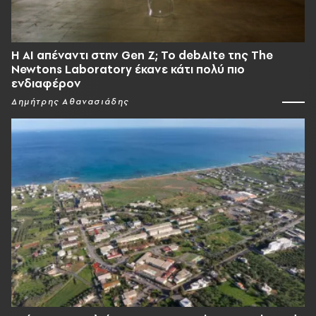
Η AI απέναντι στην Gen Z; Το debAIte της The
Newtons Laboratory έκανε κάτι πολύ πιο
ενδιαφέρον
Δημήτρης Αθανασιάδης