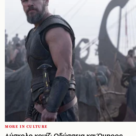
MORE IN CULTURE
Δύσκολο κουίζ: Οδύσσεια και Όμηρος