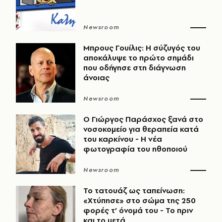
Newsroom
Μπρους Γουίλις: Η σύζυγός του
αποκάλυψε το πρώτο σημάδι
που οδήγησε στη διάγνωση
άνοιας
Newsroom
O Γιώργος Παράσχος ξανά στο
νοσοκομείο για θεραπεία κατά
του καρκίνου - Η νέα
φωτογραφία του ηθοποιού
Newsroom
Το τατουάζ ως ταπείνωση:
«Χτύπησε» στο σώμα της 250
φορές τ’ όνομά του - Το πριν
και το μετά