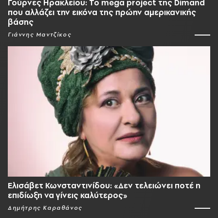
Γούρνες Ηρακλείου: To mega project της Dimand
που αλλάζει την εικόνα της πρώην αμερικανικής
βάσης
Γιάννης Μαντζίκος
Ελισάβετ Κωνσταντινίδου: «Δεν τελειώνει ποτέ η
επιδίωξη να γίνεις καλύτερος»
Δημήτρης Καραθάνος