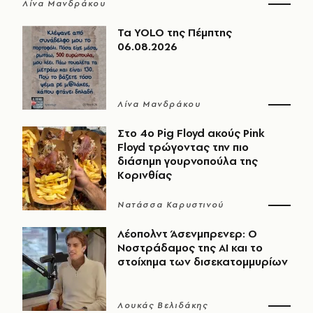
Λίνα Μανδράκου
Τα YOLO της Πέμπτης
06.08.2026
Λίνα Μανδράκου
Στο 4ο Pig Floyd ακούς Pink
Floyd τρώγοντας την πιο
διάσημη γουρνοπούλα της
Κορινθίας
Νατάσσα Καρυστινού
Λέοπολντ Άσενμπρενερ: Ο
Νοστράδαμος της AI και το
στοίχημα των δισεκατομμυρίων
Λουκάς Βελιδάκης