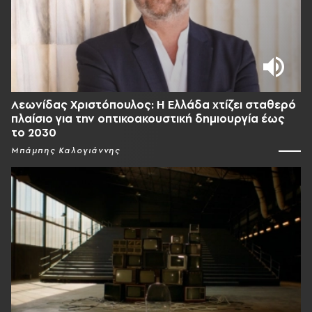
Λεωνίδας Χριστόπουλος: Η Ελλάδα χτίζει σταθερό
πλαίσιο για την οπτικοακουστική δημιουργία έως
το 2030
Μπάμπης Καλογιάννης