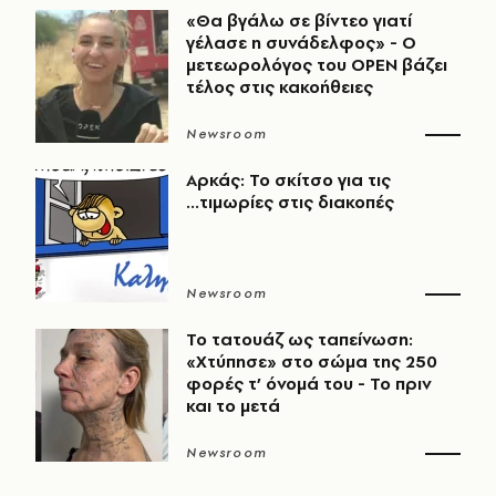
«Θα βγάλω σε βίντεο γιατί
γέλασε η συνάδελφος» - Ο
μετεωρολόγος του OPEN βάζει
τέλος στις κακοήθειες
Newsroom
Αρκάς: Το σκίτσο για τις
...τιμωρίες στις διακοπές
Newsroom
Το τατουάζ ως ταπείνωση:
«Χτύπησε» στο σώμα της 250
φορές τ’ όνομά του - Το πριν
και το μετά
Newsroom