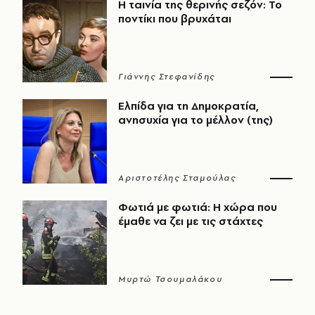
Η ταινία της θερινής σεζόν: Το
ποντίκι που βρυχάται
Γιάννης Στεφανίδης
Ελπίδα για τη Δημοκρατία,
ανησυχία για το μέλλον (της)
Αριστοτέλης Σταμούλας
Φωτιά με φωτιά: Η χώρα που
έμαθε να ζει με τις στάχτες
Μυρτώ Τσουμαλάκου