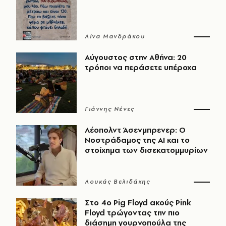
Λίνα Μανδράκου
Αύγουστος στην Αθήνα: 20
τρόποι να περάσετε υπέροχα
Γιάννης Νένες
Λέοπολντ Άσενμπρενερ: Ο
Νοστράδαμος της AI και το
στοίχημα των δισεκατομμυρίων
Λουκάς Βελιδάκης
Στο 4ο Pig Floyd ακούς Pink
Floyd τρώγοντας την πιο
διάσημη γουρνοπούλα της