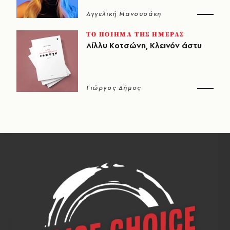
Αγγελική Μανουσάκη
ΤΟ ΠΟΙΗΜΑ ΤΗΣ ΗΜΕΡΑΣ
Λίλλυ Κοτσώνη, Κλεινόν άστυ
Γιώργος Δήμος