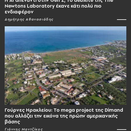
Η AI απέναντι στην Gen Z; Το debAIte της The
Newtons Laboratory έκανε κάτι πολύ πιο
ενδιαφέρον
Δημήτρης Αθανασιάδης
Γούρνες Ηρακλείου: To mega project της Dimand
που αλλάζει την εικόνα της πρώην αμερικανικής
βάσης
Γιάννης Μαντζίκος