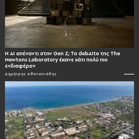
Η AI απέναντι στην Gen Z; Το debAIte της The
Newtons Laboratory έκανε κάτι πολύ πιο
ενδιαφέρον
Δημήτρης Αθανασιάδης