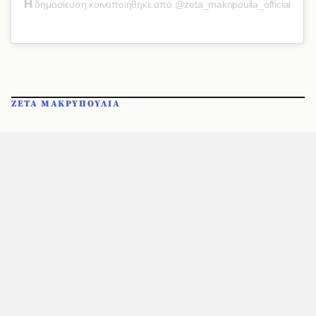
Η
δημοσίευση κοινοποιήθηκε από @zeta_makripoulia_official
ΖΕΤΑ ΜΑΚΡΥΠΟΥΛΙΑ