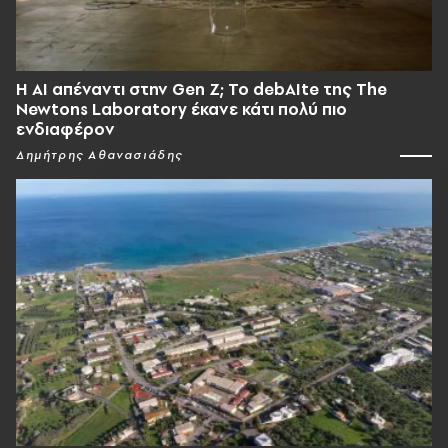
Η AI απέναντι στην Gen Z; Το debAIte της The
Newtons Laboratory έκανε κάτι πολύ πιο
ενδιαφέρον
Δημήτρης Αθανασιάδης