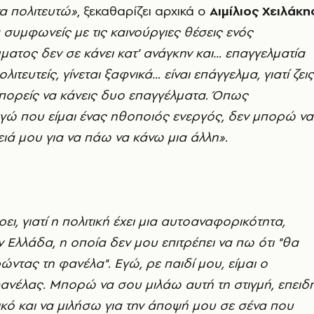
να πολιτευτώ»
, ξεκαθαρίζει αρχικά ο
Αιμίλιος Χειλάκη
 συμφωνείς με τις καινούργιες θέσεις ενός
ματος δεν σε κάνει κατ’ ανάγκην και… επαγγελματία
ολιτευτείς, γίνεται ξαφνικά… είναι επάγγελμα, γιατί ζεις
πορείς να κάνεις δυο επαγγέλματα. Όπως
εγώ που είμαι ένας ηθοποιός ενεργός, δεν μπορώ να
ά μου για να πάω να κάνω μια άλλη».
ει, γιατί η πολιτική έχει μια αυτοαναφορικότητα,
ν Ελλάδα, η οποία δεν μου επιτρέπει να πω ότι "θα
τας τη φανέλα". Εγώ, ρε παιδί μου, είμαι ο
ανέλας. Μπορώ να σου μιλάω αυτή τη στιγμή, επειδ
κό και να μιλήσω για την άποψή μου σε σένα που