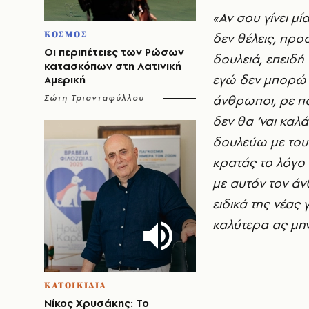
«Αν σου γίνει μ
ΚΟΣΜΟΣ
δεν θέλεις, προσ
Οι περιπέτειες των Ρώσων
δουλειά, επειδή
κατασκόπων στη Λατινική
εγώ δεν μπορώ 
Αμερική
άνθρωποι, ρε πα
Σώτη Τριανταφύλλου
δεν θα ‘ναι καλά
δουλεύω με του
κρατάς το λόγο 
με αυτόν τον ά
ειδικά της νέας
καλύτερα ας μη
ΚΑΤΟΙΚΙΔΙΑ
Νίκος Χρυσάκης: Το