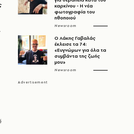
ς
καρκίνου - Η νέα
φωτογραφία του
ηθοποιού
Newsroom
O Λάκης Γαβαλάς
έκλεισε τα 74:
«Ευγνώμων για όλα τα
συμβάντα της ζωής
μου»
Newsroom
ή