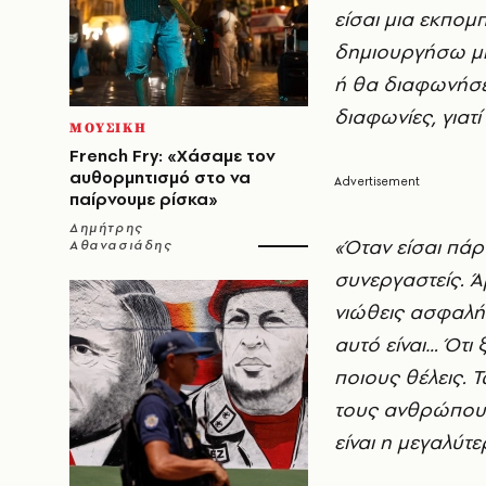
είσαι μια εκπομ
δημιουργήσω μί
ή θα διαφωνήσε
διαφωνίες, γιατί
ΜΟΥΣΙΚΗ
French Fry: «Χάσαμε τον
αυθορμητισμό στο να
παίρνουμε ρίσκα»
Δημήτρης
«Όταν είσαι πάρ
Αθανασιάδης
συνεργαστείς. Ά
νιώθεις ασφαλής
αυτό είναι… Ότι 
ποιους θέλεις.
τους ανθρώπους 
είναι η μεγαλύτε