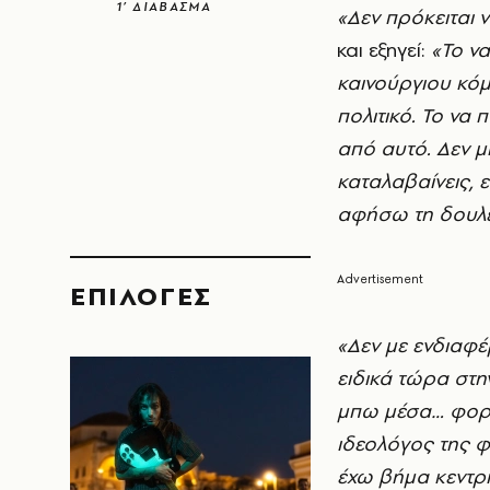
1’ ΔΙΑΒΑΣΜΑ
«Δεν πρόκειται 
και εξηγεί:
«Το να
καινούργιου κόμ
πολιτικό. Το να π
από αυτό. Δεν μ
καταλαβαίνεις, 
αφήσω τη δουλει
EΠΙΛΟΓΈΣ
«Δεν με ενδιαφέρ
ειδικά τώρα στη
μπω μέσα… φορών
ιδεολόγος της φ
έχω βήμα κεντρι