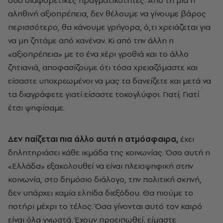
δύο διαφορετικές πραγματικότητες. Από τη μία η
αληθινή αξιοπρέπεια, δεν θέλουμε να γίνουμε βάρος
περισσότερο, θα κάνουμε γρήγορα, ό,τι χρειάζεται για
να μη ζητάμε από κανέναν. Κι από την άλλη η
«αξιοπρέπεια» με το ένα χέρι γροθιά και το άλλο
ζητιανιά, αποφασίζουμε ότι τόσα χρειαζόμαστε και
είσαστε υποχρεωμένοι να μας τα δανείζετε και μετά να
τα διαγράφετε γιατί είσαστε τοκογλύφοι. Γιατί; Γιατί
έτσι ψηφίσαμε.
Δεν παίζεται πια άλλο αυτή η ατμόσφαιρα,
έχει
δηλητηριάσει κάθε ικμάδα της κοινωνίας. Όσο αυτή η
«Ελλάδα» εξακολουθεί να είναι πλειοψηφική στην
κοινωνία, στο δημόσιο διάλογο, την πολιτική σκηνή,
δεν υπάρχει καμία ελπίδα διεξόδου. Θα πιούμε το
ποτήρι μέχρι το τέλος. Όσα γίνονται αυτό τον καιρό
είναι όλα γνωστά. Έχουν προειπωθεί, είμαστε