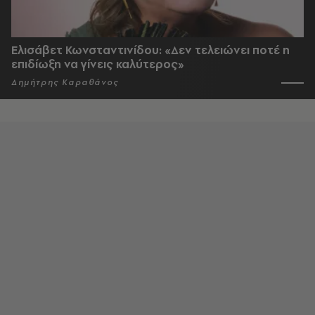
Ελισάβετ Κωνσταντινίδου: «Δεν τελειώνει ποτέ η
επιδίωξη να γίνεις καλύτερος»
Δημήτρης Καραθάνος