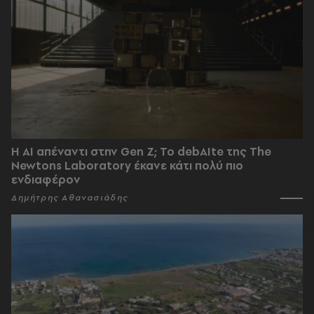
Η AI απέναντι στην Gen Z; Το debAIte της The
Newtons Laboratory έκανε κάτι πολύ πιο
ενδιαφέρον
Δημήτρης Αθανασιάδης