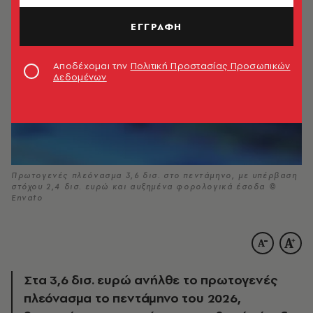
ΕΓΓΡΑΦΗ
Αποδέχομαι την
Πολιτική Προστασίας Προσωπικών
Δεδομένων
Πρωτογενές πλεόνασμα 3,6 δισ. στο πεντάμηνο, με υπέρβαση
στόχου 2,4 δισ. ευρώ και αυξημένα φορολογικά έσοδα ©
Envato
Στα 3,6 δισ. ευρώ ανήλθε το πρωτογενές
πλεόνασμα το πεντάμηνο του 2026,