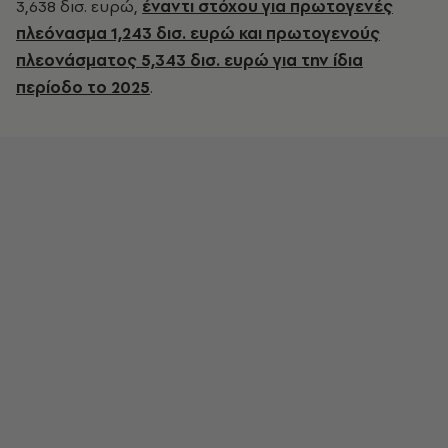
3,638 δισ. ευρώ,
έναντι στόχου για πρωτογενές
πλεόνασμα 1,243 δισ. ευρώ και πρωτογενούς
πλεονάσματος 5,343 δισ. ευρώ για την ίδια
περίοδο το 2025
.