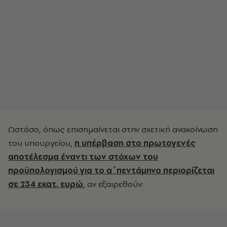
Ωστόσο, όπως επισημαίνεται στην σχετική ανακοίνωση
του υπουργείου,
η υπέρβαση στο πρωτογενές
αποτέλεσμα έναντι των στόχων του
προϋπολογισμού για το α΄πεντάμηνο περιορίζεται
σε 234 εκατ. ευρώ
, αν εξαιρεθούν: