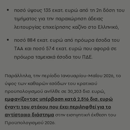
ποσό ύψους 135 εκατ. ευρώ από τη 2η δόση του
τιμήματος για την παραχώρηση άδειας
λειτουργίας επιχείρησης καζίνο στο Ελληνικό,
ποσό 884 εκατ. ευρώ από πρόωρα έσοδα του
ΤΑΑ και ποσό 574 εκατ. ευρώ που αφορά σε
πρόωρα ταμειακά έσοδα του ΠΔΕ.
Παράλληλα, την περίοδο Ιανουαρίου-Μαΐου 2026, το
ύψος των καθαρών εσόδων του κρατικού
προϋπολογισμού ανήλθε σε 30,203 δισ. ευρώ,
εμφανίζοντας υπέρβαση κατά 2,516 δισ. ευρώ
έναντι του στόχου που έχει περιληφθεί για το
αντίστοιχο διάστημα
στην εισηγητική έκθεση του
Προϋπολογισμού 2026.