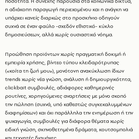
ποσότητα. Η συνεχής παρουσία στα κοινωνικά δίκτυα,
η αδιάκοπη παραγωγή περιεχομένου και η ανάγκη να
υπάρχει κανείς διαρκώς στο προσκήνιο οδηγούν
συχνά σε έναν φαύλο -σχεδόν εθιστικό- κύκλο
δημοσιεύσεων, αλλά χωρίς ουσιαστικό νόημα.
Προώθηση προϊόντων χωρίς πραγματική δοκιμή ή
εμπειρία χρήσης, βίντεο τύπου κλειδαρότρυπας
(«κοίτα τη ζωή μου»), μονότονη ανακύκλωση ίδιων
trends χωρίς νέα γνώση, ανάλυση ή δημιουργικότητα,
clickbait συμβουλές, αδιάφορες καθημερινές
ρουτίνες, χορηγούμενες αναρτήσεις με μόνο σκοπό
την πώληση (συχνά, υπό καθεστώς συγκεκαλυμμένων
διαφημίσεων) και όχι παράλληλα την ενημέρωση ή την
ψυχαγωγία, συμβουλές για διάφορα θέματα χωρίς
ειδική γνώση, σκηνοθετημένα δράματα, κουτσομπολιά
και τεχνητές διαμάχες.