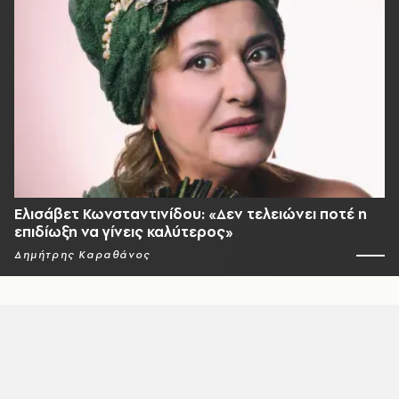
Ελισάβετ Κωνσταντινίδου: «Δεν τελειώνει ποτέ η
επιδίωξη να γίνεις καλύτερος»
Δημήτρης Καραθάνος