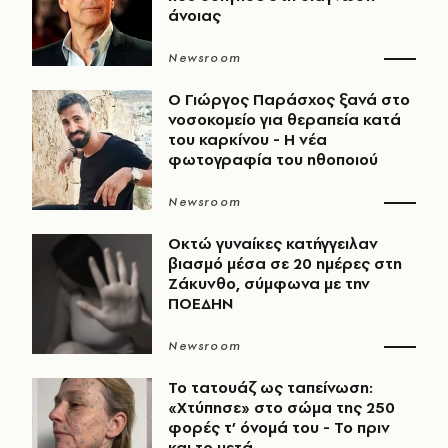
άνοιας
Newsroom
O Γιώργος Παράσχος ξανά στο
νοσοκομείο για θεραπεία κατά
του καρκίνου - Η νέα
φωτογραφία του ηθοποιού
Newsroom
Οκτώ γυναίκες κατήγγειλαν
βιασμό μέσα σε 20 ημέρες στη
Ζάκυνθο, σύμφωνα με την
ΠΟΕΔΗΝ
Newsroom
Το τατουάζ ως ταπείνωση:
«Χτύπησε» στο σώμα της 250
φορές τ’ όνομά του - Το πριν
και το μετά