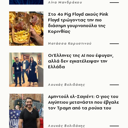
Λίνα Μανδράκου
Στο 4ο Pig Floyd ακούς Pink
Floyd τρώγοντας την πιο
διάσημη γουρνοπούλα της
Κορινθίας
Νατάσσα Καρυστινού
Οι Έλληνες της ΑΙ που έφυγαν,
αλλά δεν εγκατέλειψαν την
Ελλάδα
Λουκάς Βελιδάκης
Αμπντούλ ελ-Σαγιέντ: Ο γιος του
Αιγύπτιου μετανάστη που έβγαλε
τον Τραμπ από τα ρούχα του
Λουκάς Βελιδάκης