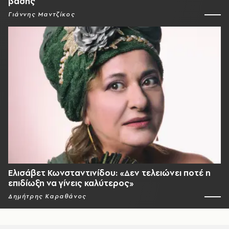
βάσης
Γιάννης Μαντζίκος
Ελισάβετ Κωνσταντινίδου: «Δεν τελειώνει ποτέ η
επιδίωξη να γίνεις καλύτερος»
Δημήτρης Καραθάνος