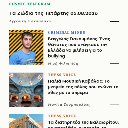
COSMIC TELEGRAM
Τα Ζώδια της Τετάρτης 05.08.2026
Αγγελική Μανουσάκη
CRIMINAL MINDS
Βαγγέλης Γιακουμάκης: Ένας
θάνατος που ανάγκασε την
Ελλάδα να μιλήσει για το
bullying
Μιμή Φιλιππίδη
THESS VOICE
Παλιά Μουσική Καβάλας: Το
μνημείο της πόλης που ενώνει το
χθες με το σήμερα
Μανίνα Ζουμπουλάκη
THESS VOICE
Τα διατηρητέα της Βαλαωρίτου:
το παρελθόν, η ιστορία, το