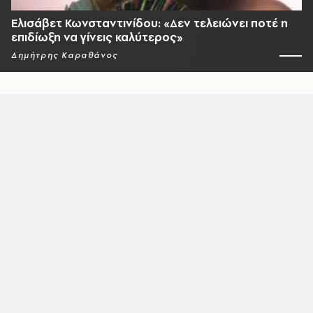
Ελισάβετ Κωνσταντινίδου: «Δεν τελειώνει ποτέ η
επιδίωξη να γίνεις καλύτερος»
Δημήτρης Καραθάνος