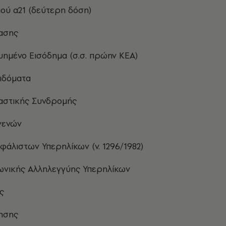
ιού α21 (δεύτερη δόση)
ασης
υημένο Εισόδημα (σ.σ. πρώην ΚΕΑ)
ιδόματα
αστικής Συνδρομής
γενών
φάλιστων Υπερηλίκων (ν. 1296/1982)
ωνικής Αλληλεγγύης Υπερηλίκων
ς
ησης