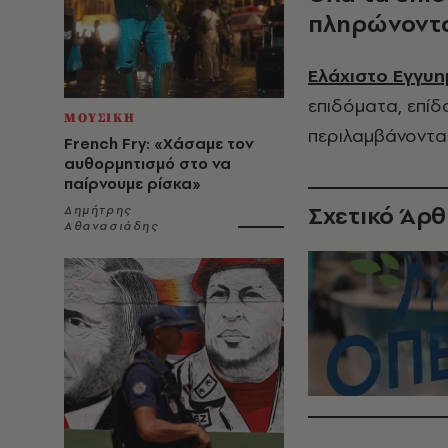
πληρώνοντ
Ελάχιστο Εγγυη
επιδόματα, επίδ
ΜΟΥΣΙΚΗ
περιλαμβάνονται
French Fry: «Χάσαμε τον
αυθορμητισμό στο να
παίρνουμε ρίσκα»
Σχετικό Άρ
Δημήτρης
Αθανασιάδης