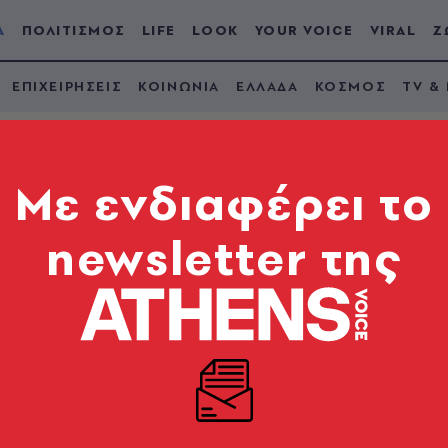
Α
ΠΟΛΙΤΙΣΜΟΣ
LIFE
LOOK
YOUR VOICE
VIRAL
Ζ
ΕΠΙΧΕΙΡΗΣΕΙΣ
ΚΟΙΝΩΝΙΑ
ΕΛΛΑΔΑ
ΚΟΣΜΟΣ
TV &
Mε ενδιαφέρει το
newsletter της
Μαΐου 2026: Η λίστα
α μπαίνουν στα ΑΤΜ