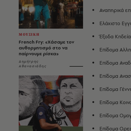
Αναπηρικά επ
Ελάχιστο Εγγ
ΜΟΥΣΙΚΗ
Έξοδα Κηδεία
French Fry: «Χάσαμε τον
αυθορμητισμό στο να
Επίδομα Αλλη
παίρνουμε ρίσκα»
Δημήτρης
Επίδομα Αναδ
Αθανασιάδης
Επίδομα Ανασ
Επίδομα Γένν
Επίδομα Κοιν
Επίδομα Ομο
Επίδομα Ορει