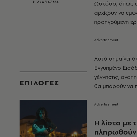
1’ ΔΙΑΒΑΣΜΑ
Ωστόσο, όπως ε
αρχίζουν να εμφ
προηγούμενη ερ
Αυτό σημαίνει ό
Εγγυημένο Εισόδ
γέννησης, αναπ
EΠΙΛΟΓΈΣ
θα μπορούν να 
Η λίστα με
πληρωθούν 