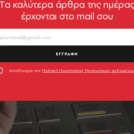
Tα καλύτερα άρθρα της ημέρα
έρχονται στο mail σου
ΕΓΓΡΑΦΗ
Αποδέχομαι την
Πολιτική Προστασίας Προσωπικών Δεδομένω