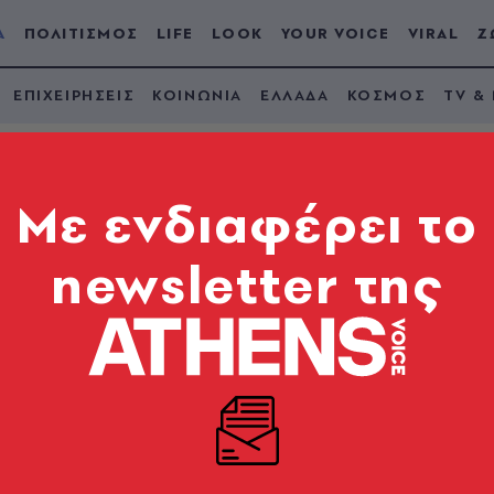
Α
ΠΟΛΙΤΙΣΜΟΣ
LIFE
LOOK
YOUR VOICE
VIRAL
Ζ
ΕΠΙΧΕΙΡΗΣΕΙΣ
ΚΟΙΝΩΝΙΑ
ΕΛΛΑΔΑ
ΚΟΣΜΟΣ
TV &
Mε ενδιαφέρει το
newsletter της
ι τα επιδόματα του