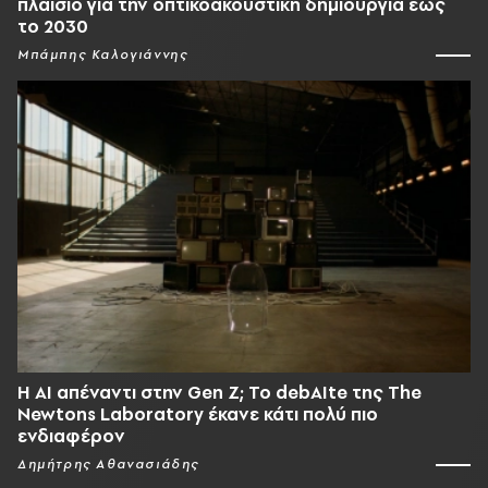
πλαίσιο για την οπτικοακουστική δημιουργία έως
το 2030
Μπάμπης Καλογιάννης
Η AI απέναντι στην Gen Z; Το debAIte της The
Newtons Laboratory έκανε κάτι πολύ πιο
ενδιαφέρον
Δημήτρης Αθανασιάδης