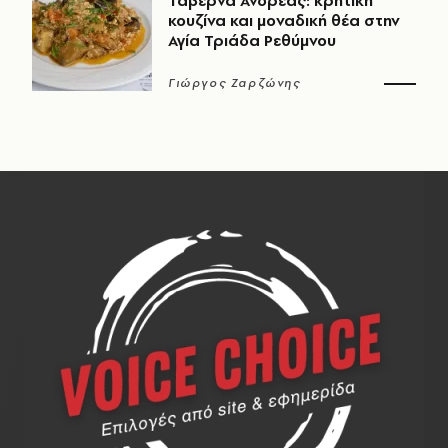
Ταβέρνα Ανδρέας: κρητική
κουζίνα και μοναδική θέα στην
Αγία Τριάδα Ρεθύμνου
Γιώργος Ζαρζώνης