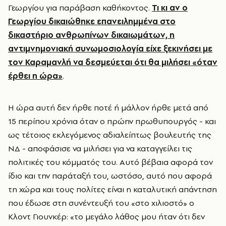
Γεωργίου για παράβαση καθήκοντος.
Τι κι αν ο
Γεωργίου δικαιώθηκε επανειλημμένα στο
δικαστήριο ανθρωπίνων δικαιωμάτων, η
αντιμνημονιακή συνωμοσιολογία είχε ξεκινήσει με
τον Καραμανλή να δεσμεύεται ότι θα μιλήσει «όταν
έρθει η ώρα»
.
Η ώρα αυτή δεν ήρθε ποτέ ή μάλλον ήρθε μετά από
15 περίπου χρόνια όταν ο πρώην πρωθυπουργός - και
ως τέτοιος εκλεγόμενος αδιαλείπτως βουλευτής της
ΝΔ - αποφάσισε να μιλήσει για να καταγγείλει τις
πολιτικές του κόμματός του. Αυτό βέβαια αφορά τον
ίδιο και την παράταξή του, ωστόσο, αυτό που αφορά
τη χώρα και τους πολίτες είναι η καταλυτική απάντηση
που έδωσε στη συνέντευξή του «στο χιλιοστό» ο
Κλοντ Γιουνκέρ: «το μεγάλο λάθος μου ήταν ότι δεν