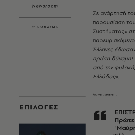
Newsroom
Σε ανάρτησή το
παρουσίαση του 
1’ ΔΙΑΒΑΣΜΑ
Συστήματος» στ
παρευρισκόμενου
Έλληνες έδωσαν 
πρώτη δύναμη! Δ
από την φυλακή,
Ελλάδας».
EΠΙΛΟΓΈΣ
ΕΠΙΣ
Πρώτες
"Μαύρη