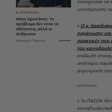
επιχείρησαν να 
υπονόμευσης τω
ΚΑΤΟΙΚΙΔΙΑ
Νίκος Χρυσάκης: Το
πρόβλημα δεν είναι τα
»
Ο κ. Κασιδιάρ
αδέσποτα, αλλά οι
οργάνωσης και η
άνθρωποι
πρακτικές που
Δήμητρα Γκρους
του κοινοβουλε
επιδίωξη επανεμ
απόπειρα παράκ
Δημοκρατία έχει
» Το ΠΑΣΟΚ-Κίνη
κοινοβουλευτικό