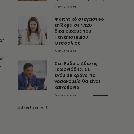
Newsroom
Φοιτητικό στεγαστικό
επίδομα σε 1.120
δικαιούχους του
Πανεπιστημίου
ες
Θεσσαλίας
Newsroom
ω
Στη Ρόδο ο Άδωνις
ς
Γεωργιάδης: Σε
ενάμιση χρόνο, το
νοσοκομείο θα είναι
καινούργιο
Newsroom