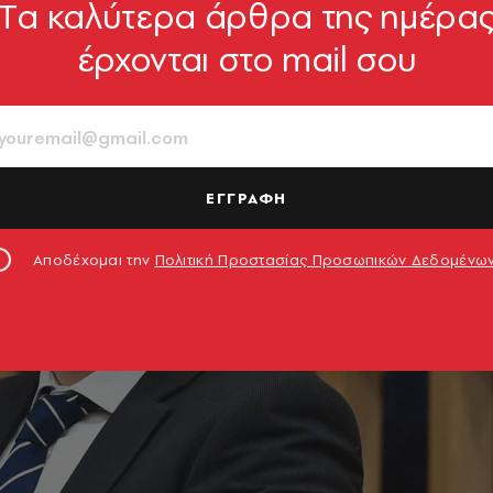
Tα καλύτερα άρθρα της ημέρα
έρχονται στο mail σου
ΕΓΓΡΑΦΗ
Αποδέχομαι την
Πολιτική Προστασίας Προσωπικών Δεδομένω