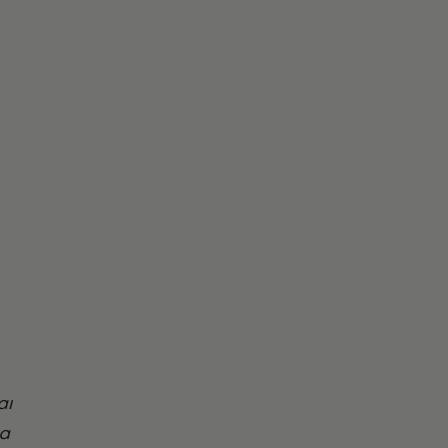
αι
μα