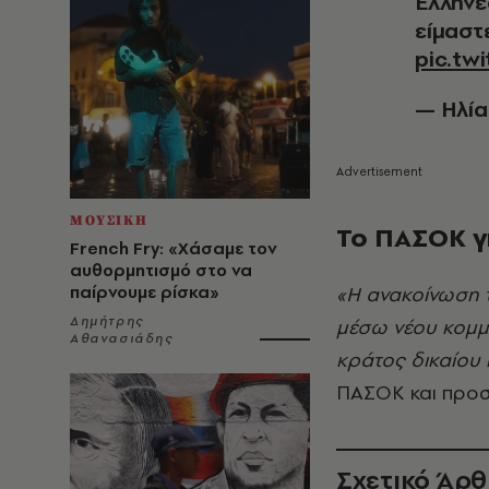
Έλληνε
είμαστ
pic.tw
— Ηλία
ΜΟΥΣΙΚΗ
Το ΠΑΣΟΚ γ
French Fry: «Χάσαμε τον
αυθορμητισμό στο να
παίρνουμε ρίσκα»
«Η ανακοίνωση τ
Δημήτρης
μέσω νέου κομμ
Αθανασιάδης
κράτος δικαίου 
ΠΑΣΟΚ και προσ
Σχετικό Άρ