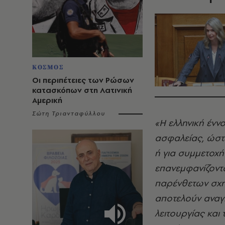
ΚΟΣΜΟΣ
Οι περιπέτειες των Ρώσων
κατασκόπων στη Λατινική
Αμερική
Σώτη Τριανταφύλλου
«Η ελληνική ένν
ασφαλείας, ώστ
ή για συμμετοχ
επανεμφανίζοντα
παρένθετων σχημ
αποτελούν αναγ
λειτουργίας και