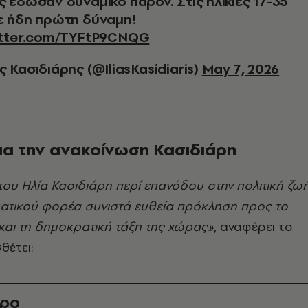
ς έδωσαν δυναμικό παρόν. Στις ηλικίες 17-35
ε ήδη πρώτη δύναμη!
itter.com/TYFtP9CNQG
ς Κασιδιάρης (@IliasKasidiaris)
May 7, 2026
ια την ανακοίνωση Κασιδιάρη
ου Ηλία Κασιδιάρη περί επανόδου στην πολιτική ζω
ατικού φορέα συνιστά ευθεία πρόκληση προς το
και τη δημοκρατική τάξη της χώρας»
, αναφέρει το
θέτει:
θρο