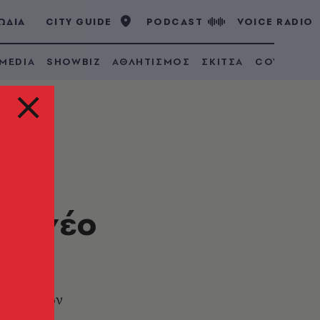
ΩΔΙΑ
CITY GUIDE
PODCAST
VOICE RADIO
 MEDIA
SHOWBIZ
ΑΘΛΗΤΙΣΜΟΣ
ΣΚΙΤΣΑ
COVID 19
ει νέο
ν θεσμικών