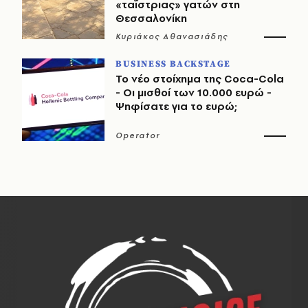
«ταΐστριας» γατών στη
Θεσσαλονίκη
Κυριάκος Αθανασιάδης
BUSINESS BACKSTAGE
Το νέο στοίχημα της Coca-Cola
- Οι μισθοί των 10.000 ευρώ -
Ψηφίσατε για το ευρώ;
Operator