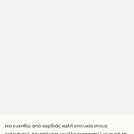
Να ευχηθώ από καρδιάς καλή επιτυχία στους
εκλεγέντες. Και πάλι ένα μεγάλο ευχαριστώ γι’ αυτή τη