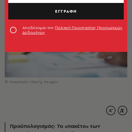
ΕΓΓΡΑΦΗ
Αποδέχομαι την
Πολιτική Προστασίας Προσωπικών
Δεδομένων
© Unsplash+/Getty Images
Προϋπολογισμός: Το «πακέτο» των