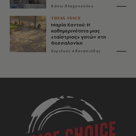
Βάσω Βλαχοπούλου
THESS VOICE
Μαρία Κοντού: Η
καθημερινότητα μιας
«ταΐστριας» γατών στη
Θεσσαλονίκη
Κυριάκος Αθανασιάδης