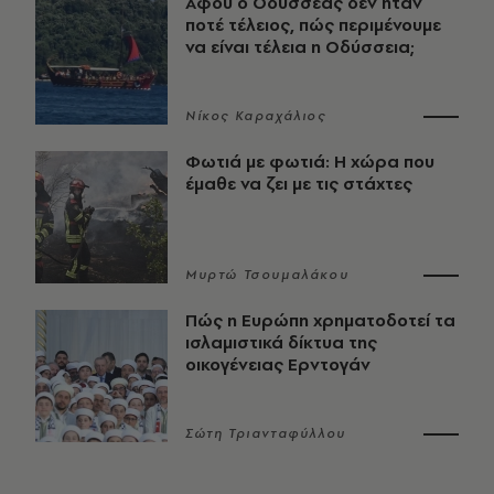
Αφού ο Οδυσσέας δεν ήταν
ποτέ τέλειος, πώς περιμένουμε
να είναι τέλεια η Οδύσσεια;
Νίκος Καραχάλιος
Φωτιά με φωτιά: Η χώρα που
έμαθε να ζει με τις στάχτες
Μυρτώ Τσουμαλάκου
Πώς η Ευρώπη χρηματοδοτεί τα
ισλαμιστικά δίκτυα της
οικογένειας Ερντογάν
Σώτη Τριανταφύλλου