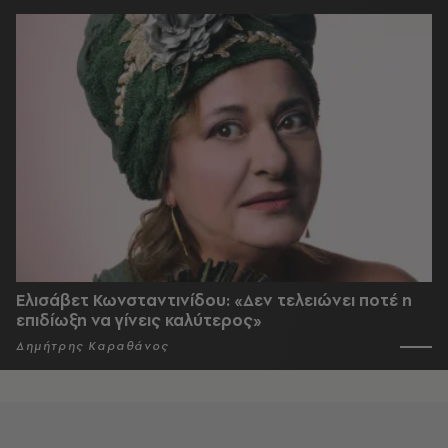
Ελισάβετ Κωνσταντινίδου: «Δεν τελειώνει ποτέ η
επιδίωξη να γίνεις καλύτερος»
Δημήτρης Καραθάνος