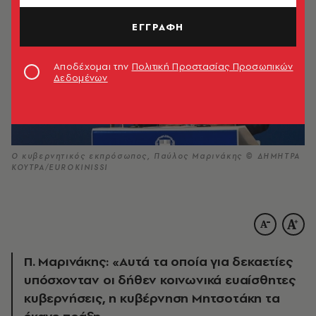
ΕΓΓΡΑΦΗ
Αποδέχομαι την
Πολιτική Προστασίας Προσωπικών
Δεδομένων
Ο κυβερνητικός εκπρόσωπος, Παύλος Μαρινάκης © ΔΗΜΗΤΡΑ
ΚΟΥΤΡΑ/EUROKINISSI
Π. Μαρινάκης: «Αυτά τα οποία για δεκαετίες
υπόσχονταν οι δήθεν κοινωνικά ευαίσθητες
κυβερνήσεις, η κυβέρνηση Μητσοτάκη τα