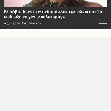
Ελισάβετ Κωνσταντινίδου: «Δεν τελειώνει ποτέ η
επιδίωξη να γίνεις καλύτερος»
Δημήτρης Καραθάνος