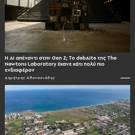
Η AI απέναντι στην Gen Z; Το debAIte της The
Newtons Laboratory έκανε κάτι πολύ πιο
ενδιαφέρον
Δημήτρης Αθανασιάδης