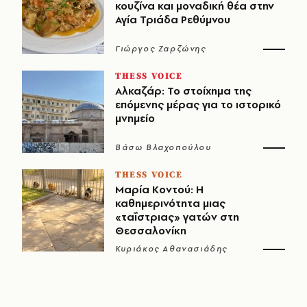
κουζίνα και μοναδική θέα στην
Αγία Τριάδα Ρεθύμνου
Γιώργος Ζαρζώνης
THESS VOICE
Αλκαζάρ: Το στοίχημα της
επόμενης μέρας για το ιστορικό
μνημείο
Βάσω Βλαχοπούλου
THESS VOICE
Μαρία Κοντού: Η
καθημερινότητα μιας
«ταΐστριας» γατών στη
Θεσσαλονίκη
Κυριάκος Αθανασιάδης