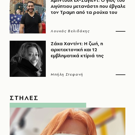
Αμπντούλ ελ-Σαγιέντ: Ο γιος του
Αιγύπτιου μετανάστη που έβγαλε
τον Τραμπ από τα ρούχα του
Λουκάς Βελιδάκης
Ζάχα Χαντίντ: Η ζωή, η
αρχιτεκτονική και 12
εμβληματικά κτίριά της
Μπήλη Στεφανή
ΣΤΗΛΕΣ