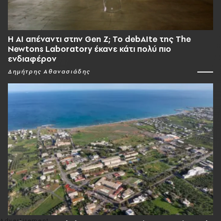
Η AI απέναντι στην Gen Z; Το debAIte της The
Newtons Laboratory έκανε κάτι πολύ πιο
ενδιαφέρον
Δημήτρης Αθανασιάδης