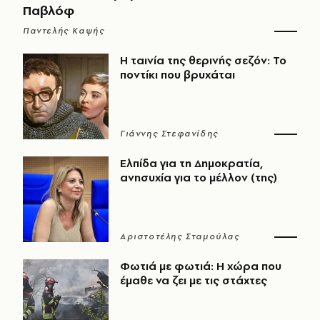
Παβλόφ
Παντελής Καψής
Η ταινία της θερινής σεζόν: Το
ποντίκι που βρυχάται
Γιάννης Στεφανίδης
Ελπίδα για τη Δημοκρατία,
ανησυχία για το μέλλον (της)
Αριστοτέλης Σταμούλας
Φωτιά με φωτιά: Η χώρα που
έμαθε να ζει με τις στάχτες