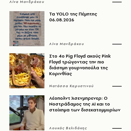
Λίνα Μανδράκου
Τα YOLO της Πέμπτης
06.08.2026
Λίνα Μανδράκου
Στο 4ο Pig Floyd ακούς Pink
Floyd τρώγοντας την πιο
διάσημη γουρνοπούλα της
Κορινθίας
Νατάσσα Καρυστινού
Λέοπολντ Άσενμπρενερ: Ο
Νοστράδαμος της AI και το
στοίχημα των δισεκατομμυρίων
Λουκάς Βελιδάκης