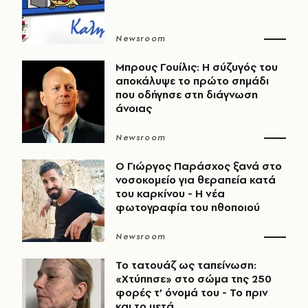
Newsroom
Μπρους Γουίλις: Η σύζυγός του
αποκάλυψε το πρώτο σημάδι
που οδήγησε στη διάγνωση
άνοιας
Newsroom
O Γιώργος Παράσχος ξανά στο
νοσοκομείο για θεραπεία κατά
του καρκίνου - Η νέα
φωτογραφία του ηθοποιού
Newsroom
Το τατουάζ ως ταπείνωση:
«Χτύπησε» στο σώμα της 250
φορές τ’ όνομά του - Το πριν
και το μετά