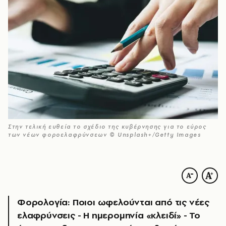
Στην τελική ευθεία το σχέδιο της κυβέρνησης για το εύρος
των νέων φοροελαφρύνσεων © Unsplash+/Getty Images
Φορολογία: Ποιοι ωφελούνται από τις νέες
ελαφρύνσεις - Η ημερομηνία «κλειδί» - Το