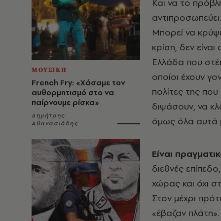
Και να το πρόβλ
αντιπροσωπεύει.
Μπορεί να κρύψε
κρίση, δεν είναι
Ελλάδα που στέκε
ΜΟΥΣΙΚΗ
οποίοι έχουν γον
French Fry: «Χάσαμε τον
πολίτες της που
αυθορμητισμό στο να
παίρνουμε ρίσκα»
διψάσουν, να κλ
Δημήτρης
όμως όλα αυτά μ
Αθανασιάδης
Είναι πραγματ
διεθνές επίπεδο
χώρας και όχι σ
Στον μέχρι πρότι
«έβαζαν πλάτη».