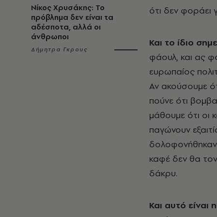
Νίκος Χρυσάκης: Το
ότι δεν φοράει 
πρόβλημα δεν είναι τα
αδέσποτα, αλλά οι
άνθρωποι
Και το ίδιο σημε
Δήμητρα Γκρους
φάουλ, και ας φ
ευρωπαίος πολιτ
Αν ακούσουμε ότ
πούνε ότι βομβα
μάθουμε ότι οι 
παγώνουν εξαιτί
δολοφονήθηκαν 
καφέ δεν θα τον
δάκρυ.
Και αυτό είναι