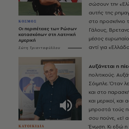
σώσουν την «Ελλ
αυτής της ρημαγ
στο προσκήνιο τ
ΚΟΣΜΟΣ
Οι περιπέτειες των Ρώσων
Γάλους, Βρετανού
κατασκόπων στη Λατινική
μέσος ευρωπαίος 
Αμερική
αντί για «Ελλάδ
Σώτη Τριανταφύλλου
Αυξάνεται η πίε
πολιτικούς. Αυξά
Σόιμπλε. Όταν λε
και στο παρασκή
και μερικοί, και
μπροστά τούς πει
σου πούνε, «ε! α
Ένωση. Κι εδώ η 
ΚΑΤΟΙΚΙΔΙΑ