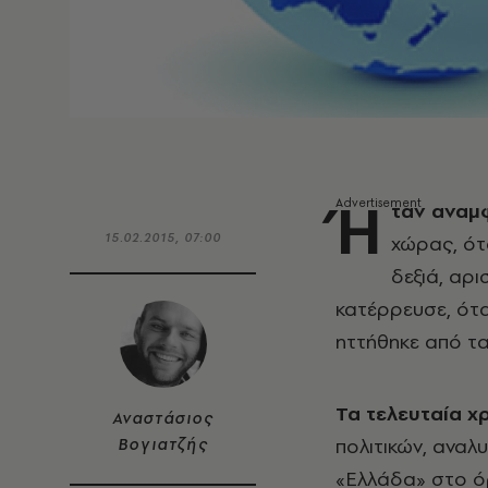
Ή
ταν αναμ
15.02.2015, 07:00
χώρας, ότ
δεξιά, αρι
κατέρρευσε, ότα
ηττήθηκε από τα
Τα τελευταία χ
Αναστάσιος
πολιτικών, αναλ
Βογιατζής
«Ελλάδα» στο όρ