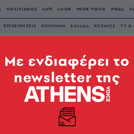
Α
ΠΟΛΙΤΙΣΜΟΣ
LIFE
LOOK
YOUR VOICE
VIRAL
Ζ
ΕΠΙΧΕΙΡΗΣΕΙΣ
ΚΟΙΝΩΝΙΑ
ΕΛΛΑΔΑ
ΚΟΣΜΟΣ
TV &
Mε ενδιαφέρει το
newsletter της
 στις Ελληνίδες και
ηση, αρκετή για να αλλάξει την οπτική γωνία των 