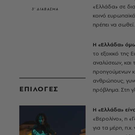
«Ελλάδα» σε δια
3’ ΔΙΑΒΑΣΜΑ
κοινό ευρωπαϊκό
πρέπει να σωθεί.
Η «Ελλάδα» όμω
το εξοχικό της 
αναλύσεων, και 
προηγούμενων κ
ανθρώπους, γυναί
EΠΙΛΟΓΈΣ
πρόβλημα. Στη γλ
Η «Ελλάδα» είν
«Βερολίνο», η «Γ
για τα μέρη, π.χ.