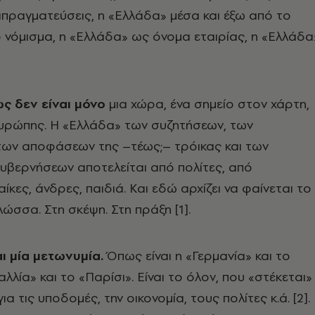
πραγματεύσεις, η «Ελλάδα» μέσα και έξω από το
 νόμισμα, η «Ελλάδα» ως όνομα εταιρίας, η «Ελλάδα
ς δεν είναι μόνο
μια χώρα, ένα σημείο στον χάρτη,
Ευρώπης. Η «Ελλάδα» των συζητήσεων, των
των αποφάσεων της –τέως;– τρόικας και των
υβερνήσεων αποτελείται από πολίτες, από
κες, άνδρες, παιδιά. Και εδώ αρχίζει να φαίνεται το
ώσσα. Στη σκέψη. Στη πράξη [1].
αι μία μετωνυμία.
Όπως είναι η «Γερμανία» και το
αλλία» και το «Παρίσι». Είναι το όλον, που «στέκεται»
 για τις υποδομές, την οικονομία, τους πολίτες κ.ά. [2].