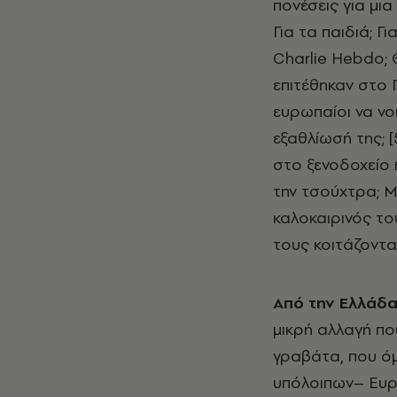
πονέσεις για μια
Για τα παιδιά; 
Charlie Hebdo; Θ
επιτέθηκαν στο Π
ευρωπαίοι να νο
εξαθλίωσή της; 
στο ξενοδοχείο 
την τσούχτρα; Μ
καλοκαιρινός το
τους κοιτάζοντα
Από την Ελλάδα
μικρή αλλαγή πο
γραβάτα, που όμ
υπόλοιπων– Ευρω