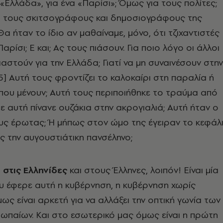
 «Ελλάδα», για ένα «Παρίσι»; Όμως για τους πολίτες;
Για τους σκιτσογράφους και δημοσιογράφους της
α ήταν το ίδιο αν μαθαίναμε, μόνο, ότι τζιχαντιστές
αρίσι; Ε και; Ας τους πιάσουν. Για ποιο λόγο οι άλλοι
ιαστούν για την Ελλάδα; Γιατί να μη συναινέσουν στην
[5] Αυτή τους φροντίζει το καλοκαίρι στη παραλία ή
που μένουν; Αυτή τους περιποιήθηκε το τραύμα από
ε αυτή πίνανε ουζάκια στην ακρογιαλιά; Αυτή ήταν ο
υς έρωτας; Ή μήπως στον ώμο της έγειραν το κεφάλ
ς την αυγουστιάτικη πανσέληνο;
 στις Ελληνίδες
και στους Έλληνες, λοιπόν! Είναι μία
υ έφερε αυτή η κυβέρνηση, η κυβέρνηση χωρίς
ως είναι αρκετή για να αλλάξει την οπτική γωνία των
παίων. Και στο εσωτερικό μας όμως είναι η πρώτη