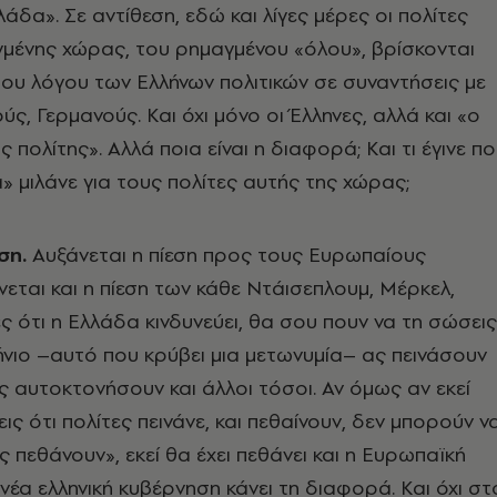
άδα». Σε αντίθεση, εδώ και λίγες μέρες οι πολίτες
μένης χώρας, του ρημαγμένου «όλου», βρίσκονται
ου λόγου των Ελλήνων πολιτικών σε συναντήσεις με
ς, Γερμανούς. Και όχι μόνο οι Έλληνες, αλλά και «ο
πολίτης». Αλλά ποια είναι η διαφορά; Και τι έγινε π
α» μιλάνε για τους πολίτες αυτής της χώρας;
ση.
Αυξάνεται η πίεση προς τους Ευρωπαίους
νεται και η πίεση των κάθε Ντάισεπλουμ, Μέρκελ,
ς ότι η Ελλάδα κινδυνεύει, θα σου πουν να τη σώσεις
νιο –αυτό που κρύβει μια μετωνυμία– ας πεινάσουν
 ας αυτοκτονήσουν και άλλοι τόσοι. Αν όμως αν εκεί
ς ότι πολίτες πεινάνε, και πεθαίνουν, δεν μπορούν ν
ς πεθάνουν», εκεί θα έχει πεθάνει και η Ευρωπαϊκή
νέα ελληνική κυβέρνηση κάνει τη διαφορά. Και όχι στ