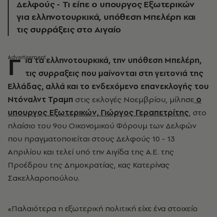
Δελφούς - Τι είπε ο υπουργος Εξωτερικών
για ελληνοτουρκικά, υπόθεση Μπελέρη και
τις συρράξεις στο Αιγαίο
Γ
ια τα ελληνοτουρκικά, την υπόθεση Μπελέρη,
τις συρραξεις που μαίνονται στη γειτονιά της
Ελλάδας, αλλά και το ενδεχόμενο επανεκλογής του
Ντόναλντ Τραμπ
στις εκλογές Νοεμβρίου, μίλησε
ο
υπουργος Εξωτερικών, Γιώργος Γεραπετρίτης
, στο
πλαίσιο του 9ου Οικονομικού Φόρουμ των Δελφών
που πραγματοποιείται στους Δελφούς 10 - 13
Απριλίου και τελεί υπό την Αιγίδα της Α.Ε. της
Προέδρου της Δημοκρατίας, κας Κατερίνας
Σακελλαροπούλου.
«Παλαιότερα η εξωτερική πολιτική είχε ένα στοιχείο