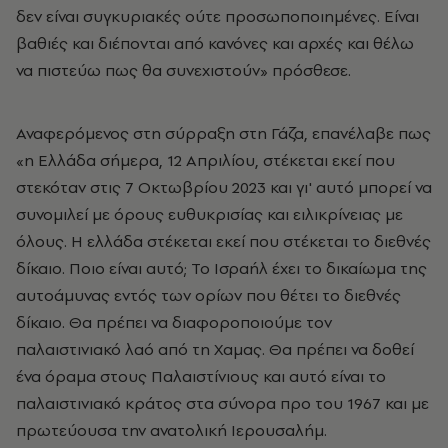
δεν είναι συγκυριακές ούτε προσωποποιημένες. Είναι
βαθιές και διέπονται από κανόνες και αρχές και θέλω
να πιστεύω πως θα συνεχιστούν» πρόσθεσε.
Αναφερόμενος στη σύρραξη στη Γάζα, επανέλαβε πως
«η Ελλάδα σήμερα, 12 Απριλίου, στέκεται εκεί που
στεκόταν στις 7 Οκτωβρίου 2023 και γι' αυτό μπορεί να
συνομιλεί με όρους ευθυκρισίας και ειλικρίνειας με
όλους. Η ελλάδα στέκεται εκεί που στέκεται το διεθνές
δίκαιο. Ποιο είναι αυτό; Το Ισραήλ έχει το δικαίωμα της
αυτοάμυνας εντός των ορίων που θέτει το διεθνές
δίκαιο. Θα πρέπει να διαφοροποιούμε τον
παλαιστινιακό λαό από τη Χαμας. Θα πρέπει να δοθεί
ένα όραμα στους Παλαιστίνιους και αυτό είναι το
παλαιστινιακό κράτος στα σύνορα προ του 1967 και με
πρωτεύουσα την ανατολική Ιερουσαλήμ.