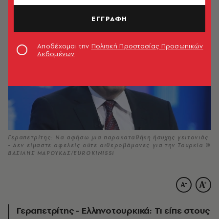
ΕΓΓΡΑΦΗ
Αποδέχομαι την
Πολιτική Προστασίας Προσωπικών
Δεδομένων
Γεραπετρίτης: Να αφήσω μια παρακαταθήκη ήσυχης γειτονιάς
- Δεν είμαστε αφελείς ούτε αιθεροβάμονες για την Τουρκία ©
ΒΑΣΙΛΗΣ ΜΑΡΟΥΚΑΣ/EUROKINISSI
Γεραπετρίτης - Ελληνοτουρκικά: Τι είπε στους