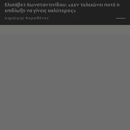
Ελισάβετ Κωνσταντινίδου: «Δεν τελειώνει ποτέ η
επιδίωξη να γίνεις καλύτερος»
Δημήτρης Καραθάνος