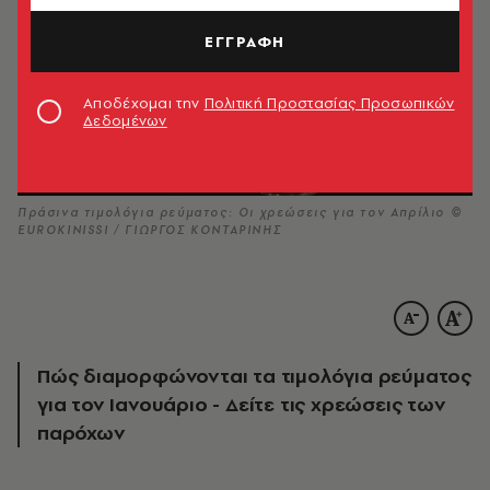
ΕΓΓΡΑΦΗ
Αποδέχομαι την
Πολιτική Προστασίας Προσωπικών
Δεδομένων
Πράσινα τιμολόγια ρεύματος: Οι χρεώσεις για τον Απρίλιο ©
EUROKINISSI / ΓΙΩΡΓΟΣ KΟΝΤΑΡΙΝΗΣ
Πώς διαμορφώνονται τα τιμολόγια ρεύματος
για τον Ιανουάριο - Δείτε τις χρεώσεις των
παρόχων