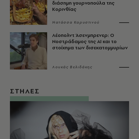
διάσημη γουρνοπούλα της
Κορινθίας
Νατάσσα Καρυστινού
Λέοπολντ Άσενμπρενερ: Ο
Νοστράδαμος της AI και το
στοίχημα των δισεκατομμυρίων
Λουκάς Βελιδάκης
ΣΤΗΛΕΣ