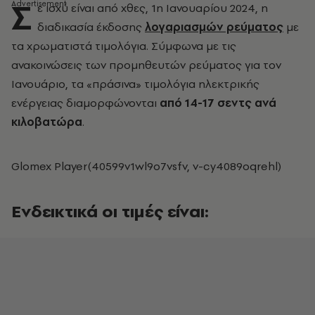
Σ
ε ισχύ είναι από χθες, 1η Ιανουαρίου 2024, η
διαδικασία έκδοσης
λογαριασμών ρεύματος
με
τα χρωματιστά τιμολόγια. Σύμφωνα με τις
ανακοινώσεις των προμηθευτών ρεύματος για τον
Ιανουάριο, τα «πράσινα» τιμολόγια ηλεκτρικής
ενέργειας διαμορφώνονται
από 14-17 σεντς ανά
κιλοβατώρα
.
Glomex Player(40599v1wl9o7vsfv, v-cy4089oqrehl)
Ενδεικτικά οι τιμές είναι: