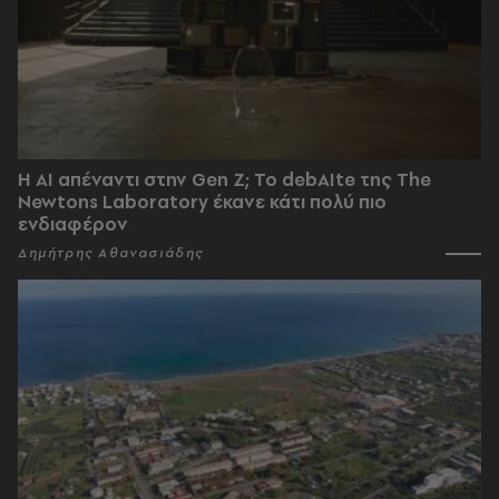
Η AI απέναντι στην Gen Z; Το debAIte της The
Newtons Laboratory έκανε κάτι πολύ πιο
ενδιαφέρον
Δημήτρης Αθανασιάδης