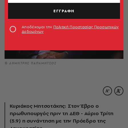
ΕΓΓΡΑΦΗ
Αποδέχομαι την
Πολιτική Προστασίας Προσωπικών
Δεδομένων
© ΔΗΜΗΤΡΗΣ ΠΑΠΑΜΗΤΣΟΣ
Κυριάκος Μητσοτάκης: Στον Έβρο ο
πρωθυπουργός πριν τη ΔΕΘ - Αύριο Τρίτη
(5.9) η συνάντηση με την Πρόεδρο της