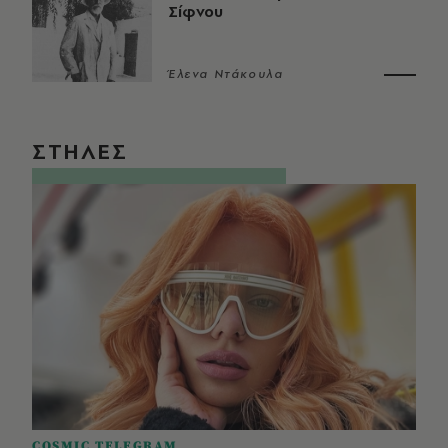
Σίφνου
Έλενα Ντάκουλα
ΣΤΗΛΕΣ
COSMIC TELEGRAM