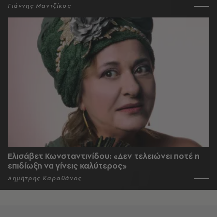
Γιάννης Μαντζίκος
Ελισάβετ Κωνσταντινίδου: «Δεν τελειώνει ποτέ η
επιδίωξη να γίνεις καλύτερος»
Δημήτρης Καραθάνος