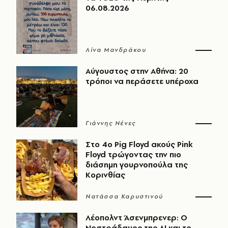
06.08.2026
Λίνα Μανδράκου
Αύγουστος στην Αθήνα: 20
τρόποι να περάσετε υπέροχα
Γιάννης Νένες
Στο 4ο Pig Floyd ακούς Pink
Floyd τρώγοντας την πιο
διάσημη γουρνοπούλα της
Κορινθίας
Νατάσσα Καρυστινού
Λέοπολντ Άσενμπρενερ: Ο
Νοστράδαμος της AI και το