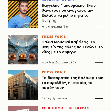
Βαγγέλης Γιακουμάκης: Ένας
θάνατος που ανάγκασε την
Ελλάδα να μιλήσει για το
bullying
Μιμή Φιλιππίδη
THESS VOICE
Παλιά Μουσική Καβάλας: Το
μνημείο της πόλης που ενώνει το
χθες με το σήμερα
Μανίνα Ζουμπουλάκη
THESS VOICE
Τα διατηρητέα της Βαλαωρίτου:
το παρελθόν, η ιστορία, το
παρόν τους
Ελένη Τρούγκου
ΤΟ ΠΟΙΗΜΑ ΤΗΣ ΗΜΕΡΑΣ