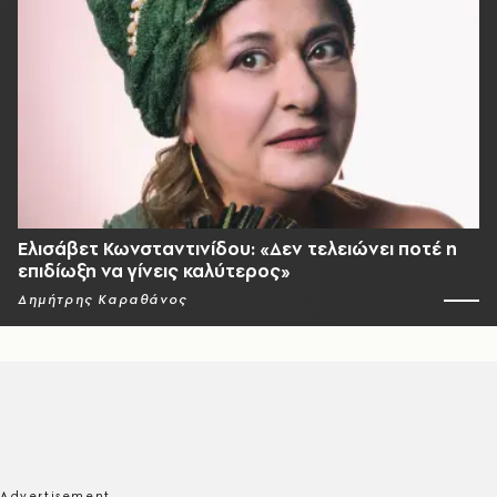
Ελισάβετ Κωνσταντινίδου: «Δεν τελειώνει ποτέ η
επιδίωξη να γίνεις καλύτερος»
Δημήτρης Καραθάνος