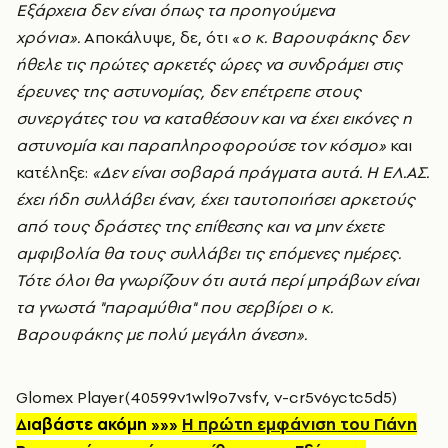
Εξάρχεια δεν είναι όπως τα προηγούμενα
χρόνια».
Αποκάλυψε, δε, ότι «
ο κ. Βαρουφάκης δεν
ήθελε τις πρώτες αρκετές ώρες να συνδράμει στις
έρευνες της αστυνομίας, δεν επέτρεπε στους
συνεργάτες του να καταθέσουν και να έχει εικόνες η
αστυνομία και παραπληροφορούσε τον κόσμο»
και
κατέληξε:
«Δεν είναι σοβαρά πράγματα αυτά. Η ΕΛ.ΑΣ.
έχει ήδη συλλάβει έναν, έχει ταυτοποιήσει αρκετούς
από τους δράστες της επίθεσης και να μην έχετε
αμφιβολία θα τους συλλάβει τις επόμενες ημέρες.
Τότε όλοι θα γνωρίζουν ότι αυτά περί μπράβων είναι
τα γνωστά "παραμύθια" που σερβίρει ο κ.
Βαρουφάκης με πολύ μεγάλη άνεση».
Glomex Player(40599v1wl9o7vsfv, v-cr5v6yctc5d5)
Διαβάστε ακόμη »»»
Η πρώτη εμφάνιση του Γιάνη