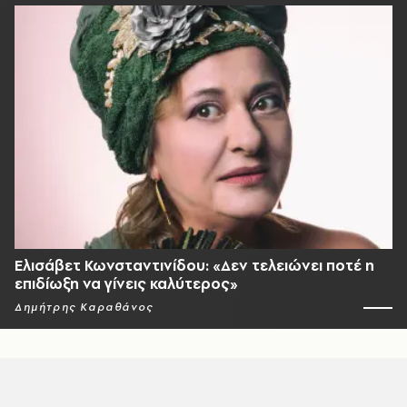
Ελισάβετ Κωνσταντινίδου: «Δεν τελειώνει ποτέ η
επιδίωξη να γίνεις καλύτερος»
Δημήτρης Καραθάνος