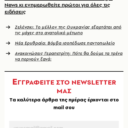
News κι ενημερωθείτε πρώτοι για όλες τις
ειδήσεις
Ζελένσκι: Το μέλλον της Ουκρανίας εξαρτάται από
τις μάχες στο ανατολικό μέτωπο
Νέα Ερυθραία: Βόμβα ισοπέδωσε παντοπωλείο
Ανακοινώσεις Γεραπετρίτη: Πότε θα δούμε τα τρένα
να περνούν ξανά;
Ε
ΓΓΡΑΦΕΙΤΕ ΣΤΟ NEWSLETTER
ΜΑΣ
Tα καλύτερα άρθρα της ημέρας έρχονται στο
mail σου
EMAIL