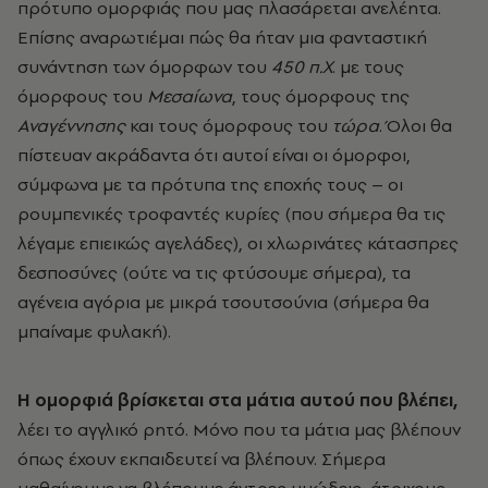
πρότυπο ομορφιάς που μας πλασάρεται ανελέητα.
Επίσης αναρωτιέμαι πώς θα ήταν μια φανταστική
συνάντηση των όμορφων του
450 π.Χ
. με τους
όμορφους του
Μεσαίωνα
, τους όμορφους της
Αναγέννησης
και τους όμορφους του
τώρα
. Όλοι θα
πίστευαν ακράδαντα ότι αυτοί είναι οι όμορφοι,
σύμφωνα με τα πρότυπα της εποχής τους – οι
ρουμπενικές τροφαντές κυρίες (που σήμερα θα τις
λέγαμε επιεικώς αγελάδες), οι χλωρινάτες κάτασπρες
δεσποσύνες (ούτε να τις φτύσουμε σήμερα), τα
αγένεια αγόρια με μικρά τσουτσούνια (σήμερα θα
μπαίναμε φυλακή).
Η ομορφιά βρίσκεται στα μάτια αυτού που βλέπει,
λέει το αγγλικό ρητό. Μόνο που τα μάτια μας βλέπουν
όπως έχουν εκπαιδευτεί να βλέπουν. Σήμερα