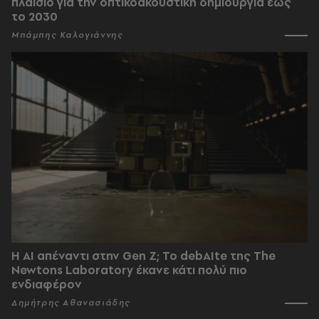
πλαίσιο για την οπτικοακουστική δημιουργία έως
το 2030
Μπάμπης Καλογιάννης
Η AI απέναντι στην Gen Z; Το debAIte της The
Newtons Laboratory έκανε κάτι πολύ πιο
ενδιαφέρον
Δημήτρης Αθανασιάδης