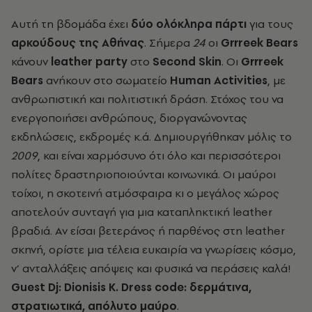
Αυτή τη βδομάδα έχει
δύο ολόκληρα πάρτι
για τους
αρκούδους της Αθήνας
. Σήμερα
24
οι
Grrreek Bears
κάνουν
leather party
στο
Second Skin
. Οι
Grrreek
Bears
ανήκουν στο σωματείο
Human Activities
, με
ανθρωπιστική και πολιτιστική δράση. Στόχος του να
ενεργοποιήσει ανθρώπους, διοργανώνοντας
εκδηλώσεις, εκδρομές κ.ά. Δημιουργήθηκαν μόλις το
2009
, και είναι χαρμόσυνο ότι όλο και περισσότεροι
πολίτες δραστηριοποιούνται κοινωνικά. Οι μαύροι
τοίχοι, η σκοτεινή ατμόσφαιρα κι ο μεγάλος χώρος
αποτελούν συνταγή για μια καταπληκτική leather
βραδιά. Αν είσαι βετεράνος ή παρθένος στη leather
σκηνή, ορίστε μια τέλεια ευκαιρία να γνωρίσεις κόσμο,
ν’ ανταλλάξεις απόψεις και φυσικά να περάσεις καλά!
Guest Dj: Dionisis K. Dress code: δερμάτινα,
στρατιωτικά, απόλυτο μαύρο
.