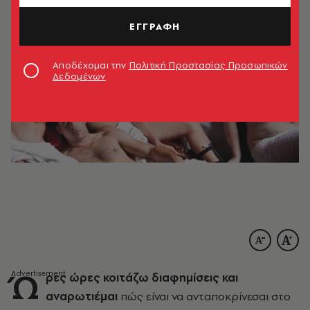
ΕΓΓΡΑΦΗ
Αποδέχομαι την
Πολιτική Προστασίας Προσωπικών
Δεδομένων
Ώ
ρες ώρες κοιτάζω διαφημίσεις και
αναρωτιέμαι
πώς είναι να ανταποκρίνεσαι στο