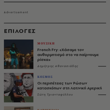
EΠΙΛΟΓΈΣ
ΜΟΥΣΙΚΗ
French Fry: «Χάσαμε τον
αυθορμητισμό στο να παίρνουμε
ρίσκα»
Δημήτρης Αθανασιάδης
ΚΟΣΜΟΣ
Οι περιπέτειες των Ρώσων
κατασκόπων στη Λατινική Αμερική
Σώτη Τριανταφύλλου