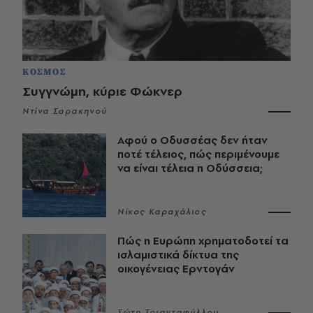
ΚΟΣΜΟΣ
Συγγνώμη, κύριε Φώκνερ
Ντίνα Σαρακηνού
Αφού ο Οδυσσέας δεν ήταν
ποτέ τέλειος, πώς περιμένουμε
να είναι τέλεια η Οδύσσεια;
Νίκος Καραχάλιος
Πώς η Ευρώπη χρηματοδοτεί τα
ισλαμιστικά δίκτυα της
οικογένειας Ερντογάν
Σώτη Τριανταφύλλου