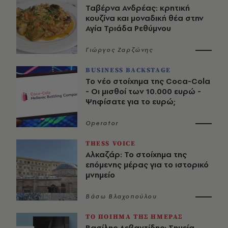
Ταβέρνα Ανδρέας: κρητική
κουζίνα και μοναδική θέα στην
Αγία Τριάδα Ρεθύμνου
Γιώργος Ζαρζώνης
BUSINESS BACKSTAGE
Το νέο στοίχημα της Coca-Cola
- Οι μισθοί των 10.000 ευρώ -
Ψηφίσατε για το ευρώ;
Operator
THESS VOICE
Αλκαζάρ: Το στοίχημα της
επόμενης μέρας για το ιστορικό
μνημείο
Βάσω Βλαχοπούλου
ΤΟ ΠΟΙΗΜΑ ΤΗΣ ΗΜΕΡΑΣ
Βασίλης Λεβαντίδης: Σημεία