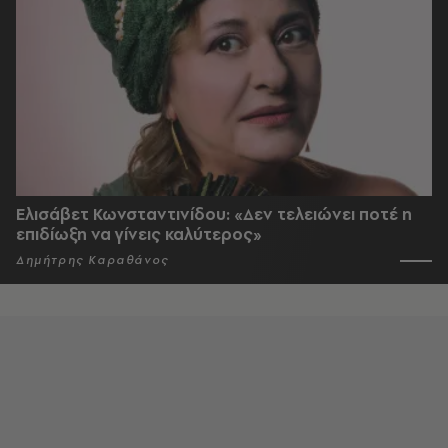
Ελισάβετ Κωνσταντινίδου: «Δεν τελειώνει ποτέ η
επιδίωξη να γίνεις καλύτερος»
Δημήτρης Καραθάνος