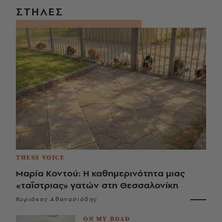
ΣΤΗΛΕΣ
THESS VOICE
Μαρία Κοντού: Η καθημερινότητα μιας
«ταΐστριας» γατών στη Θεσσαλονίκη
Κυριάκος Αθανασιάδης
ON MY ROAD