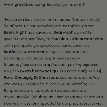
www.greekbears.org
.
Είσοδος με ποτό € 8.
Φυσικά ένα ίσον κανένα, οπότε αύριο
Παρασκευή, 25
,
θα σύρετε τις κουρασμένες σας πατούσες για την
Bears Night
που κάνουν οι
Bearwoof
στην άλλη
φωλιά των αρκούδων, το
Fou Club
. Οι
Bearwoof
είναι
άλλη μια ομάδα για αρκούδους και λάτρεις του
leather
, που είναι ένας ακόμη εκκολαπτόμενος
πληθυσμός στη χώρα μας. Μάλιστα έχουν
δημιουργήσει ένα εκτεταμένο σάιτ, με πληροφορίες
και μέλη (
www.bearwoof.gr
). Στο πάρτι παίζουν οι
Dj
Pixie, Onebigdj, Dj Christos
κι έχει σόου «
Αρκούδος
στο ντους
».
Happy hour: 22.30-24.00, είσοδος € 5
.
Ευπρόσδεκτοι οι αρκούδοι, τα αρκουδάκια, οι
στρουμπουλοί (chubby, που ακούγεται σαν τίποτα στα
ελληνικά κι έτσι δεν προσβάλλει), οι μπαμπάδες, οι γιοι