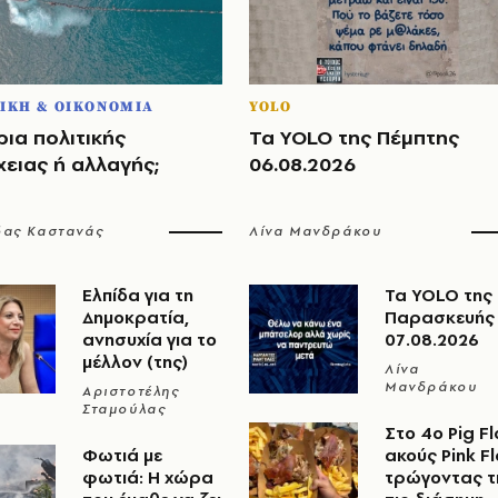
ΙΚΗ & ΟΙΚΟΝΟΜΙΑ
YOLO
ια πολιτικής
Τα YOLO της Πέμπτης
ειας ή αλλαγής;
06.08.2026
δας Καστανάς
Λίνα Μανδράκου
Ελπίδα για τη
Τα YOLO της
Δημοκρατία,
Παρασκευής
ανησυχία για το
07.08.2026
μέλλον (της)
Λίνα
Μανδράκου
Αριστοτέλης
Σταμούλας
Στο 4ο Pig Fl
Φωτιά με
ακούς Pink F
φωτιά: Η χώρα
τρώγοντας τ