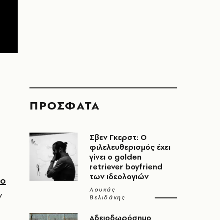
ΠΡΟΣΦΑΤΑ
Σβεν Γκερστ: Ο
φιλελευθερισμός έχει
γίνει ο golden
retriever boyfriend
των ιδεολογιών
 ο
Λουκάς
ν
Βελιδάκης
Αδειοδωρόσημο