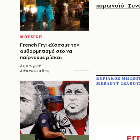
κορωνοϊό- Συν
ΜΟΥΣΙΚΗ
French Fry: «Χάσαμε τον
αυθορμητισμό στο να
παίρνουμε ρίσκα»
Δημήτρης
Αθανασιάδης
ΚΥΡΙΑΚΟΣ ΜΗΤΣΟ
ΜΕΒΛΟΥΤ ΤΣΑΒΟΥ
Ε
Γ