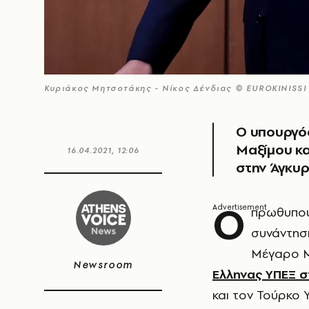
Κυριάκος Μητσοτάκης - Νίκος Δένδιας © EUROKINISSI
O υπουργός
Μαξίμου κα
16.04.2021, 12:06
στην Άγκυ
Ο
πρωθυπο
συνάντησ
Μέγαρο Μ
Newsroom
Ελληνας ΥΠΕΞ σ
και τον Τούρκο