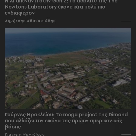
Η AI απέναντι στην Gen Z; Το debAIte της The
Newtons Laboratory έκανε κάτι πολύ πιο
ενδιαφέρον
Δημήτρης Αθανασιάδης
Γούρνες Ηρακλείου: To mega project της Dimand
που αλλάζει την εικόνα της πρώην αμερικανικής
βάσης
Γιάννης Μαντζίκος