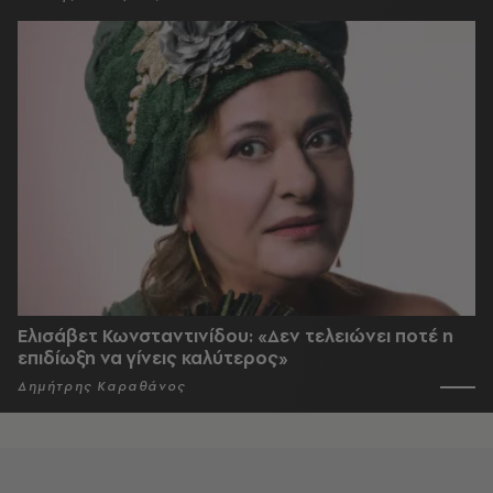
Ελισάβετ Κωνσταντινίδου: «Δεν τελειώνει ποτέ η
επιδίωξη να γίνεις καλύτερος»
Δημήτρης Καραθάνος