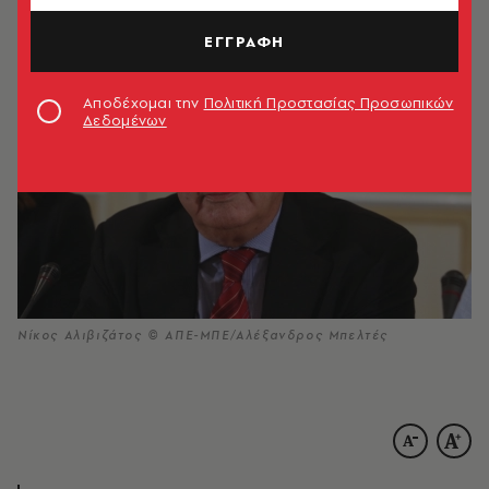
10.03.2021, 15:06
1’ ΔΙΑΒΑΣΜΑ
ΕΓΓΡΑΦΗ
Αποδέχομαι την
Πολιτική Προστασίας Προσωπικών
Δεδομένων
Νίκος Αλιβιζάτος © ΑΠΕ-ΜΠΕ/Αλέξανδρος Μπελτές