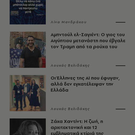
Λίνα Μανδράκου
Αμπντούλ ελ-Σαγιέντ: Ο γιος του
Αιγύπτιου μετανάστη που έβγαλε
τον Τραμπ από τα ρούχα του
Λουκάς Βελιδάκης
Οι Έλληνες της ΑΙ που έφυγαν,
αλλά δεν εγκατέλειψαν την
Ελλάδα
Λουκάς Βελιδάκης
Ζάχα Χαντίντ: Η ζωή, η
αρχιτεκτονική και 12
εμβληματικά κτίριά της