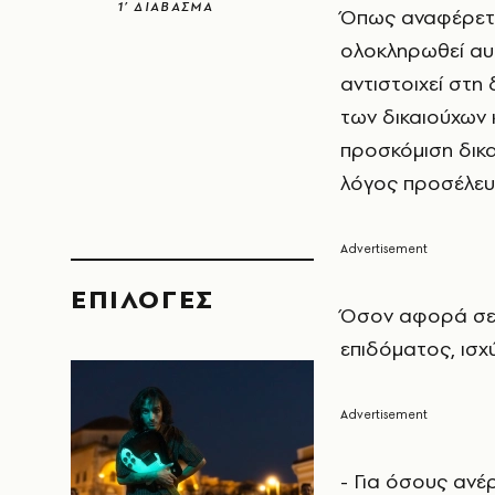
1’ ΔΙΑΒΑΣΜΑ
Όπως αναφέρετα
ολοκληρωθεί αυ
αντιστοιχεί στη
των δικαιούχων κ
προσκόμιση δικα
λόγος προσέλευ
EΠΙΛΟΓΈΣ
Όσον αφορά σε 
επιδόματος, ισχ
- Για όσους ανέ