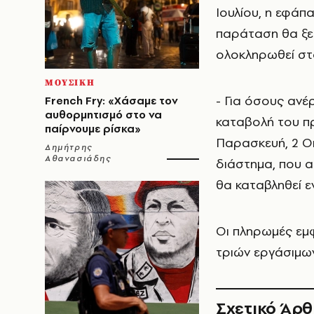
Ιουλίου, η εφάπ
παράταση θα ξεκ
ολοκληρωθεί στ
ΜΟΥΣΙΚΗ
- Για όσους ανέ
French Fry: «Χάσαμε τον
αυθορμητισμό στο να
καταβολή του πρ
παίρνουμε ρίσκα»
Παρασκευή, 2 Ο
Δημήτρης
Αθανασιάδης
διάστημα, που α
θα καταβληθεί ε
Οι πληρωμές εμ
τριών εργάσιμω
Σχετικό Άρ