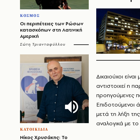
ΚΟΣΜΟΣ
Οι περιπέτειες των Ρώσων
κατασκόπων στη Λατινική
Αμερική
Σώτη Τριανταφύλλου
Δικαιούχοι είνα
αντιστοιχεί η π
προηγούμενες π
Επιδοτούμενοι ά
μετά τη λήξη τη
αναλογικά με το
ΚΑΤΟΙΚΙΔΙΑ
Νίκος Χρυσάκης: Το