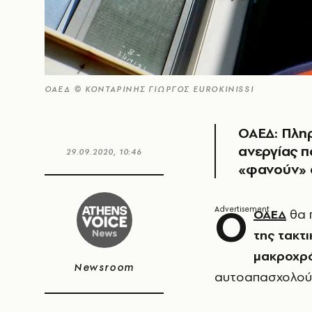
ΟΑΕΔ © ΚΟΝΤΑΡΙΝΗΣ ΓΙΩΡΓΟΣ EUROKINISSI
ΟΑΕΔ: Πληρ
ανεργίας π
29.09.2020, 10:46
«φανούν» 
Ο
ΟΑΕΔ
θα 
της τακτ
μακροχρ
Newsroom
αυτοαπασχολού