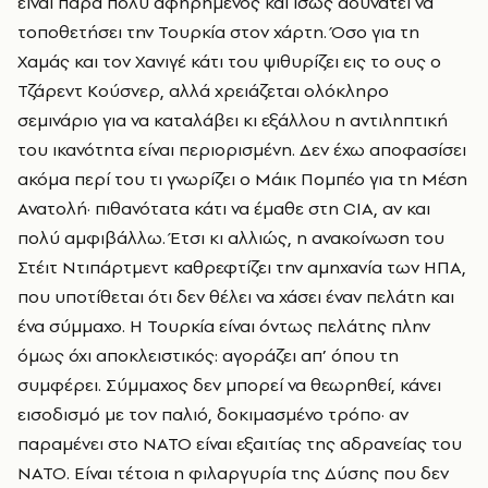
είναι πάρα πολύ αφηρημένος και ίσως αδυνατεί να
τοποθετήσει την Τουρκία στον χάρτη. Όσο για τη
Χαμάς και τον Χανιγέ κάτι του ψιθυρίζει εις το ους ο
Τζάρεντ Κούσνερ, αλλά χρειάζεται ολόκληρο
σεμινάριο για να καταλάβει κι εξάλλου η αντιληπτική
του ικανότητα είναι περιορισμένη. Δεν έχω αποφασίσει
ακόμα περί του τι γνωρίζει ο Μάικ Πομπέο για τη Μέση
Ανατολή· πιθανότατα κάτι να έμαθε στη CIA, αν και
πολύ αμφιβάλλω. Έτσι κι αλλιώς, η ανακοίνωση του
Στέιτ Ντιπάρτμεντ καθρεφτίζει την αμηχανία των ΗΠΑ,
που υποτίθεται ότι δεν θέλει να χάσει έναν πελάτη και
ένα σύμμαχο. Η Τουρκία είναι όντως πελάτης πλην
όμως όχι αποκλειστικός: αγοράζει απ’ όπου τη
συμφέρει. Σύμμαχος δεν μπορεί να θεωρηθεί, κάνει
εισοδισμό με τον παλιό, δοκιμασμένο τρόπο· αν
παραμένει στο ΝΑΤΟ είναι εξαιτίας της αδρανείας του
ΝΑΤΟ. Είναι τέτοια η φιλαργυρία της Δύσης που δεν