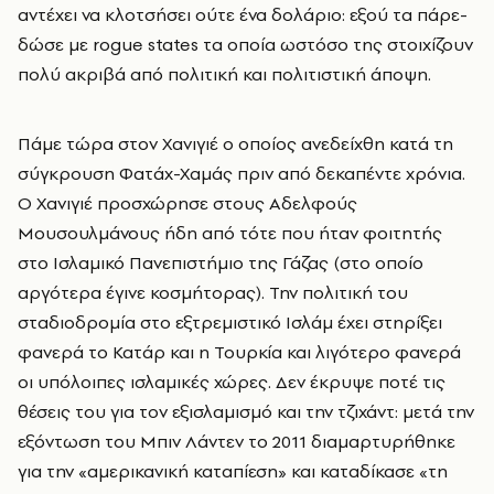
αντέχει να κλοτσήσει ούτε ένα δολάριο: εξού τα πάρε-
δώσε με rogue states τα οποία ωστόσο της στοιχίζουν
πολύ ακριβά από πολιτική και πολιτιστική άποψη.
Πάμε τώρα στον Χανιγιέ ο οποίος ανεδείχθη κατά τη
σύγκρουση Φατάχ-Χαμάς πριν από δεκαπέντε χρόνια.
Ο Χανιγιέ προσχώρησε στους Αδελφούς
Μουσουλμάνους ήδη από τότε που ήταν φοιτητής
στο Ισλαμικό Πανεπιστήμιο της Γάζας (στο οποίο
αργότερα έγινε κοσμήτορας). Την πολιτική του
σταδιοδρομία στο εξτρεμιστικό Ισλάμ έχει στηρίξει
φανερά το Κατάρ και η Τουρκία και λιγότερο φανερά
οι υπόλοιπες ισλαμικές χώρες. Δεν έκρυψε ποτέ τις
θέσεις του για τον εξισλαμισμό και την τζιχάντ: μετά την
εξόντωση του Μπιν Λάντεν το 2011 διαμαρτυρήθηκε
για την «αμερικανική καταπίεση» και καταδίκασε «τη