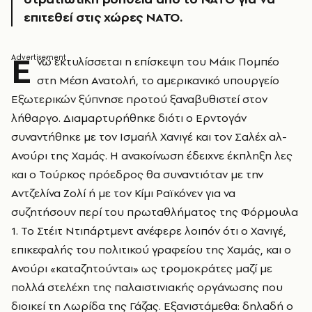
επιτεθεί στις χώρες ΝΑΤΟ.
Ε
νώ εκτυλίσσεται η επίσκεψη του Μάικ Πομπέο
στη Μέση Ανατολή, το αμερικανικό υπουργείο
Εξωτερικών ξύπνησε προτού ξαναβυθιστεί στον
λήθαργο. Διαμαρτυρήθηκε διότι ο Ερντογάν
συναντήθηκε με τον Ισμαήλ Χανιγέ και τον Σαλέχ αλ-
Ανούρι της Χαμάς. Η ανακοίνωση έδειχνε έκπληξη λες
και ο Τούρκος πρόεδρος θα συναντιόταν με την
Αντζελίνα Ζολί ή με τον Κίμι Ραϊκόνεν για να
συζητήσουν περί του πρωταθλήματος της Φόρμουλα
1. Το Στέιτ Ντιπάρτμεντ ανέφερε λοιπόν ότι ο Χανιγέ,
επικεφαλής του πολιτικού γραφείου της Χαμάς, και ο
Ανούρι «καταζητούνται» ως τρομοκράτες μαζί με
πολλά στελέχη της παλαιστινιακής οργάνωσης που
διοικεί τη Λωρίδα της Γάζας. Εξανιστάμεθα: δηλαδή ο