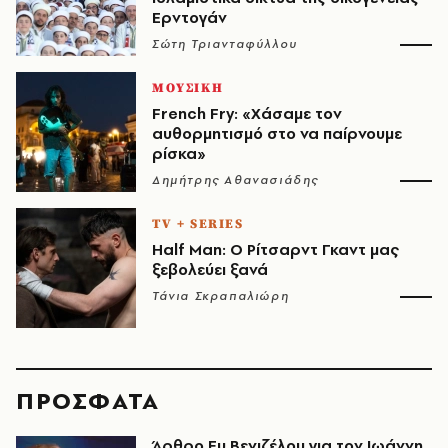
Ερντογάν
Σώτη Τριανταφύλλου
ΜΟΥΣΙΚΗ
French Fry: «Χάσαμε τον
αυθορμητισμό στο να παίρνουμε
ρίσκα»
Δημήτρης Αθανασιάδης
TV + SERIES
Half Man: Ο Ρίτσαρντ Γκαντ μας
ξεβολεύει ξανά
Τάνια Σκραπαλιώρη
ΠΡΟΣΦΑΤΑ
Άρθρο Ευ.Βενιζέλου για τον Iωάννη