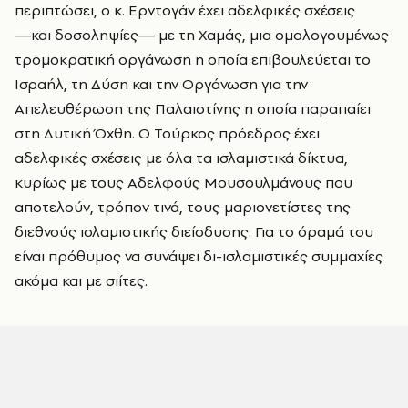
περιπτώσει, ο κ. Ερντογάν έχει αδελφικές σχέσεις
―και δοσοληψίες― με τη Χαμάς, μια ομολογουμένως
τρομοκρατική οργάνωση η οποία επιβουλεύεται το
Ισραήλ, τη Δύση και την Οργάνωση για την
Απελευθέρωση της Παλαιστίνης η οποία παραπαίει
στη Δυτική Όχθη. Ο Τούρκος πρόεδρος έχει
αδελφικές σχέσεις με όλα τα ισλαμιστικά δίκτυα,
κυρίως με τους Αδελφούς Μουσουλμάνους που
αποτελούν, τρόπον τινά, τους μαριονετίστες της
διεθνούς ισλαμιστικής διείσδυσης. Για το όραμά του
είναι πρόθυμος να συνάψει δι-ισλαμιστικές συμμαχίες
ακόμα και με σιίτες.