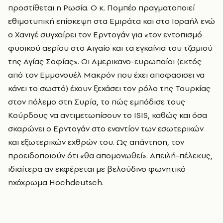
προστίθεται η Ρωσία. Ο κ. Πομπέο πραγματοποιεί
εθιμοτυπική επίσκεψη στα Εμιράτα και στο Ισραήλ ενώ
ο Χανιγέ συγχαίρει τον Ερντογάν για «τον εντοπισμό
φυσικού αερίου στο Αιγαίο και τα εγκαίνια του τζαμιού
της Αγίας Σοφίας». Οι Αμερικανο-ευρωπαίοι (εκτός
από τον Εμμανουέλ Μακρόν που έχει αποφασισει να
κάνει το σωστό) έχουν ξεχάσει τον ρόλο της Τουρκίας
στον πόλεμο στη Συρία, το πώς εμπόδισε τους
Κούρδους να αντιμετωπίσουν το ISIS, καθώς και όσα
σκαρώνει ο Ερντογάν στο εναντίον των εσωτερικών
και εξωτερικών εχθρών του. Ως απάντηση, τον
προειδοποιούν ότι «θα απομονωθεί». Απειλή-πέλεκυς,
ιδιαίτερα αν εκφέρεται με βελούδινο φωνητικό
ηχόχρωμα Hochdeutsch.