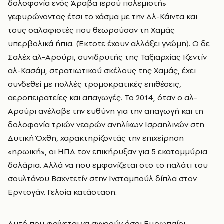
δολοφονία ενός Άραβα ιερού πολεμιστή»
γεφυρώνοντας έτσι το χάσμα με την Αλ-Κάιντα και
τους σαλαφιστές που θεωρούσαν τη Χαμάς
υπερβολικά ήπια. (Έκτοτε έχουν αλλάξει γνώμη). Ο δε
Σαλέχ αλ-Αρούρι, συνιδρυτής της Ταξιαρχίας Ιζεντίν
αλ-Κασάμ, στρατιωτικού σκέλους της Χαμάς, έχει
συνδεθεί με πολλές τρομοκρατικές επιθέσεις,
αεροπειρατείες και απαγωγές. Το 2014, όταν ο αλ-
Αρούρι ανέλαβε την ευθύνη για την απαγωγή και τη
δολοφονία τριών νεαρών ανηλίκων Ισραηλινών στη
Δυτική Όχθη, χαρακτηρίζοντάς την επιχείρηση
«ηρωική», οι ΗΠΑ τον επικήρυξαν για 5 εκατομμύρια
δολάρια. Αλλά να που εμφανίζεται στο το παλάτι του
σουλτάνου Βαχντετίν στην Ινσταμπούλ δίπλα στον
Ερντογάν. Γελοία κατάσταση.
Αυτό που φαίνεται να αγνοούν όσοι Ευρωπαίοι