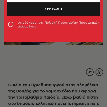
ΕΓΓΡΑΦΗ
Αποδέχομαι την
Πολιτική Προστασίας Προσωπικών
Δεδομένων
Ομιλία του Πρωθυπουργού στην ολομέλεια
της Βουλής για το νομοσχέδιο που αφορά
την τριτοβάθμια Παιδεία. «Έχω βαθιά πίστη
στο δημόσιο ελληνικό πανεπιστήμια», είπε ο