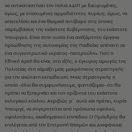
να αντικαταστήσει την παλιά ΑΔΙΠ με διευρυμένες,
όμως, με ενισχυμένες αρμοδιότητες. Κυρίως, όμως, να
αποτελέσει και ένα θεσμικό αντίβαρο στις όποιες
παρεμβάσεις της εκάστοτε Κυβέρνησης, του εκάστοτε
Υπουργού. Είναι στην ουσία ένα ανεξάρτητο όργανο
προώθησης της αυτονομίας της Παιδείας απέναντι σε
ένα συγκεντρωτικό «κράτος-πατερούλη». Γιατί η
Εθνική Αρχή θα είναι, στο εξής, ο έγκυρος αρωγός της
Πολιτείας στη χάραξη μιας μακρόπνοης στρατηγικής
για την ανώτατη εκπαίδευση. Μιας στρατηγικής η
οποία -όλοι θα συμφωνήσουμε, φαντάζομαι- ότι θα
πρέπει να ξεπερνάει και τον ορίζοντα του εκάστοτε
εκλογικού κύκλου. Ακριβώς γι΄ αυτό και πρέπει, κυρία
Υπουργέ, να συγκροτείται από πρόσωπα υψηλού,
υψηλοτάτου, ακαδημαϊκού επιπέδου: Ο Πρόεδρός θα
επιλέγεται από την Επιτροπή Θεσμών και Διαφάνειας