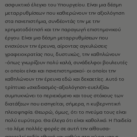
ασφυκτικό έλεγχο του Υπουργείου. Είναι μια δέσμη
μεταρρυθμίσεων που καθιερώνουν την αξιολόγηση
στα πανεπιστήμια, συνδέοντάς την με την
χρηματοδότησή και την παραγωγή επιστημονικού
έργου. Είναι μια δέσμη μεταρρυθμίσεων που
ενισχύουν την έρευνα, αίροντας αγκυλώσεις
γραφειοκρατίας που, δυστυχώς, την καθηλώνουν
-όπως γνωρίζουν πολύ καλά, συνάδελφοι βουλευτές
οι οποίοι είναι και πανεπιστημιακοί- οι οποίοι την
καθηλώνουν την έρευνα εδώ και δεκαετίες. Αυτό το
τρίπτυχο «σχεδιασμός-αξιολόγηση-ευελιξία»
συμπυκνώνει το περιεχόμενο και τους στόχους των
διατάξεων που εισηγείται, σήμερα, η κυβερνητική
πλειοψηφία. Θεωρώ, όμως, ότι το πνεύμα τους είναι
πολύ ευρύτερο. Θα έλεγα ότι είναι καθολικό. Η Παιδεία
-το λέμε πολλές φορές σε αυτή την αίθουσα-
αποτελεί πεδίο εθνικό και καθώς στη χώρα μας η