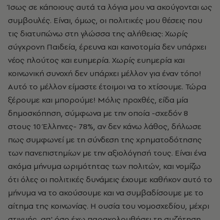
Ίσως σε κάποιους αυτά τα λόγια μου να ακούγονται ως
συμβουλές. Είναι, όμως, οι πολιτικές μου θέσεις που
τις διατυπώνω στη γλώσσα της αλήθειας: Χωρίς
σύγχρονη Παιδεία, έρευνα και καινοτομία δεν υπάρχει
νέος πλούτος και ευημερία. Χωρίς ευημερία και
κοινωνική συνοχή δεν υπάρχει μέλλον για έναν τόπο!
Αυτό το μέλλον είμαστε έτοιμοι να το χτίσουμε. Τώρα
ξέρουμε και μπορούμε! Μόλις προχθές, είδα μία
δημοσκόπηση, σύμφωνα με την οποία -σχεδόν 8
στους 10 Έλληνες- 78%, αν δεν κάνω λάθος, δήλωσε
πως συμφωνεί με τη σύνδεση της χρηματοδότησης
των πανεπιστημίων με την αξιολόγησή τους. Είναι ένα
ακόμα μήνυμα ωριμότητας των πολιτών, και νομίζω
ότι όλες οι πολιτικές δυνάμεις έχουμε καθήκον αυτό το
μήνυμα να το ακούσουμε και να συμβαδίσουμε με το
αίτημα της κοινωνίας. Η ουσία του νομοσχεδίου, μέχρι
στιγμής, απ' όσο έχω παρακολουθήσει τη συζήτηση,