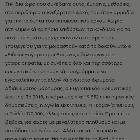
Την ίδια ώρα που συνέβαινε αυτό, έμπαινε, μεθοδικά,
στο περιθώριο η Ανεξάρτητη Αρχή, που ήταν αρμόδια
για την ποιότητα του εκπαιδευτικού έργου. Χωρίς
αντικειμενικά κριτήρια επιδόσεων, τα κονδύλια για τα
πανεπιστήμια συσσωρεύονταν στο ταμείο του
Υπουργείου για να μοιραστούν κατά το δοκούν. Ενώ οι
«Ειδικοί Λογαριασμοί Έρευνας» βάλτωναν στη
γραφειοκρατία, με συνέπεια όλο και περισσότερα
ερευνητικά-επιστημονικά προγράμματα να
εγκαταλείπουν τα ελληνικά ανώτατα ιδρύματα.
Αδιάψευστος μάρτυρας, ο Ευρωπαϊκός Ερευνητικός
Δείκτης: To 2018, η χώρα μας είχε 19.852 επιστημονικές
δημοσιεύσεις, η Αγγλία είχε 211.000, η Γερμανία 180.000,
η Γαλλία 120.000, άλλες τόσες και η Ιταλία. Πρόκειται,
βέβαια, για χώρες με μεγαλύτερο πληθυσμό και με
παράδοση στην έρευνα. Αλλά και κατά κεφαλήν
αναγωγή να κάνετε, θα αντιληφθείτε το βαθμό της