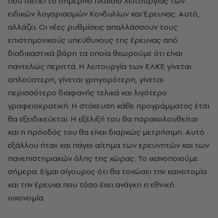
που διέπει το σημερινό πλαίσιο λειτουργίας των
ειδικών λογαριασμών Κονδυλίων και Έρευνας. Αυτό,
αλλάζει. Οι νέες ρυθμίσεις απαλλάσσουν τους
επιστημονικούς υπεύθυνους της έρευνας από
διαδικαστικά βάρη τα οποία θεωρούμε ότι είναι
παντελώς περιττά. Η λειτουργία των ΕΛΚΕ γίνεται
απλούστερη, γίνεται γρηγορότερη, γίνεται
περισσότερο διαφανής τελικά και λιγότερο
γραφειοκρατική. Η στόχευση κάθε προγράμματος έτσι
θα εξειδικεύεται. Η εξέλιξή του θα παρακολουθείται
και η πρόοδός του θα είναι διαρκώς μετρήσιμη. Αυτό
εξάλλου ήταν και πάγιο αίτημα των ερευνητών και των
πανεπιστημιακών όλης της χώρας. Το ικανοποιούμε
σήμερα. Είμαι σίγουρος ότι θα τονώσει την καινοτομία
και την έρευνα που τόσο έχει ανάγκη η εθνική
οικονομία.