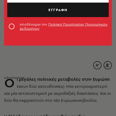
ΕΓΓΡΑΦΗ
Αποδέχομαι την
Πολιτική Προστασίας Προσωπικών
Δεδομένων
Ο
ι μεγάλες πολιτικές μεταβολές στην Ευρώπη
έχουν δύο κατευθύνσεις: Μία κεντροαριστερή
και μία αντισυστημική με ακροδεξιές διαστάσεις. Και οι
δύο θα εκφραστούν στο νέο Ευρωκοινοβούλιο.