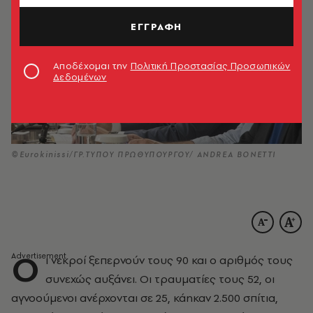
ΕΓΓΡΑΦΗ
Αποδέχομαι την
Πολιτική Προστασίας Προσωπικών
Δεδομένων
©Eurokinissi/ΓΡ.ΤΥΠΟΥ ΠΡΩΘΥΠΟΥΡΓΟΥ/ ANDREA BONETTI
Ο
ι νεκροί ξεπερνούν τους 90 και ο αριθμός τους
συνεχώς αυξάνει. Οι τραυματίες τους 52, οι
αγνοούμενοι ανέρχονται σε 25, κάηκαν 2.500 σπίτια,