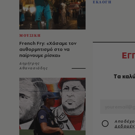
ΕΚΛΟΓΗ
ΜΟΥΣΙΚΗ
French Fry: «Χάσαμε τον
αυθορμητισμό στο να
Ε
Γ
παίρνουμε ρίσκα»
Δημήτρης
Αθανασιάδης
Tα καλύ
EMAIL
Αποδέχο
Δεδομέ