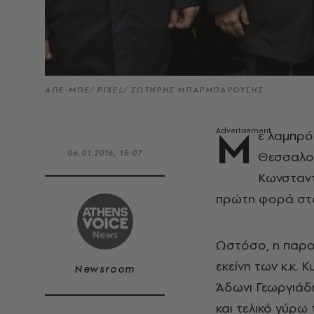
ΑΠΕ-ΜΠΕ/ PIXEL/ ΣΩΤΗΡΗΣ ΜΠΑΡΜΠΑΡΟΥΣΗΣ
Μ
ε λαμπρό
06.01.2016, 15:07
Θεσσαλον
Κωνσταντ
πρώτη φορά στα
Ωστόσο, η παρο
εκείνη των κ.κ.
Newsroom
Άδωνι Γεωργιάδη
και τελικό γύρω