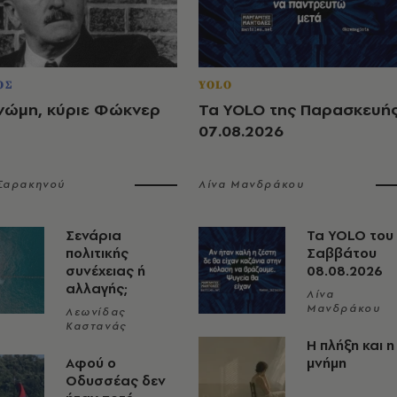
ΟΣ
YOLO
νώμη, κύριε Φώκνερ
Τα YOLO της Παρασκευή
07.08.2026
 Σαρακηνού
Λίνα Μανδράκου
Σενάρια
Τα YOLO του
πολιτικής
Σαββάτου
συνέχειας ή
08.08.2026
αλλαγής;
Λίνα
Μανδράκου
Λεωνίδας
Καστανάς
Η πλήξη και η
Αφού ο
μνήμη
Οδυσσέας δεν