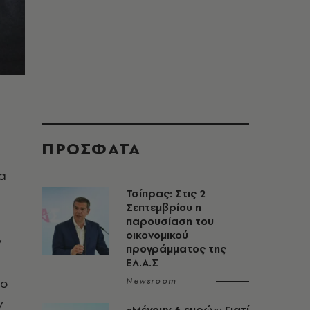
ΠΡΟΣΦΑΤΑ
α
Τσίπρας: Στις 2
Σεπτεμβρίου η
παρουσίαση του
οικονομικού
ν
προγράμματος της
ΕΛ.Α.Σ
ρο
Newsroom
ν
«Μένουν 6 ευρώ»: Γιατί