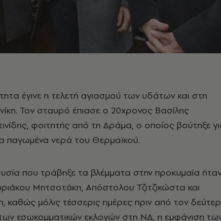
τητα έγινε η τελετή αγιασμού των υδάτων και στη
ίκη. Τον σταυρό έπιασε ο 20χρονος Βασίλης
ινίδης, φοιτητής από τη Δράμα, ο οποίος βούτηξε γι
 παγωμένα νερά του Θερμαϊκού.
υσία που τράβηξε τα βλέμματα στην προκυμαία ήτα
 Κυριάκου Μητσοτάκη, Απόστολου Τζιτζικώστα και
, καθώς μόλις τέσσερις ημέρες πριν από τον δεύτε
 των εσωκομματικών εκλογών στη ΝΔ, η εμφάνιση τω