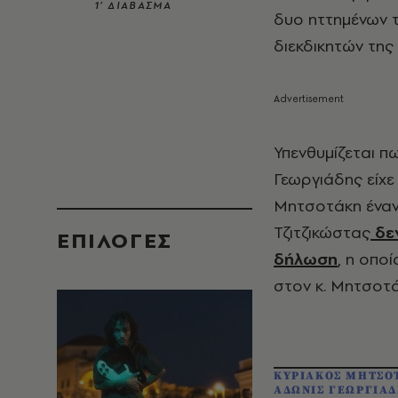
1’ ΔΙΑΒΑΣΜΑ
δυο ηττημένων 
διεκδικητών της
Υπενθυμίζεται π
Γεωργιάδης είχε
Μητσοτάκη έναν
Τζιτζικώστας
δεν
EΠΙΛΟΓΈΣ
δήλωση
, η οπο
στον κ. Μητσοτά
ΚΥΡΙΑΚΟΣ ΜΗΤΣΟ
ΑΔΩΝΙΣ ΓΕΩΡΓΙΑ