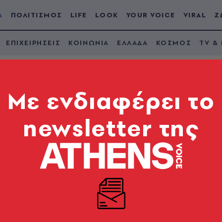
Α
ΠΟΛΙΤΙΣΜΟΣ
LIFE
LOOK
YOUR VOICE
VIRAL
Ζ
ΕΠΙΧΕΙΡΗΣΕΙΣ
ΚΟΙΝΩΝΙΑ
ΕΛΛΑΔΑ
ΚΟΣΜΟΣ
TV &
Mε ενδιαφέρει το
newsletter της
ζικώστας- Γεωργιάδη
 για τα Θεοφάνεια