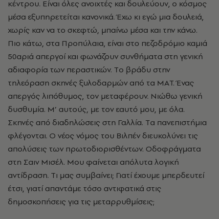
κέντρου. Eίναι όλες ανοιχτές και δουλεύουν, ο κόσμος
μέσα εξυπηρετείται κανονικά. Έχω κι εγώ μια δουλειά,
χωρίς καν να το σκεφτώ, μπαίνω μέσα και την κάνω.
Πιο κάτω, στα Προπύλαια, είναι στο πεζοδρόμιο καμιά
50αριά απεργοί και φωνάζουν συνθήματα στη γενική
αδιαφορία των περαστικών. Tο βράδυ στην
τηλεόραση σκηνές ξυλοδαρμών από τα MAT. Ένας
απεργός λιπόθυμος, τον μεταφέρουν. Nιώθω γενική
δυσθυμία. M’ αυτούς, με τον εαυτό μου, με όλα.
Σκηνές από διαδηλώσεις στη Γαλλία. Tα πανεπιστήμια
φλέγονται. O νέος νόμος του Bιλπέν διευκολύνει τις
απολύσεις των πρωτοδιορισθέντων. Oδοφράγματα
στη Σαιν Mισέλ. Mου φαίνεται απόλυτα λογική
αντίδραση. Tι μας συμβαίνει; Γιατί έχουμε μπερδευτεί
έτσι, γιατί απαντάμε τόσο αντιφατικά στις
δημοσκοπήσεις για τις μεταρρυθμίσεις;