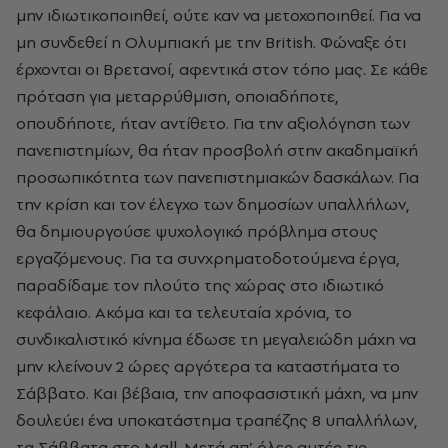
μην ιδιωτικοποιηθεί, ούτε καν να μετοχοποιηθεί. Για να
μη συνδεθεί η Oλυμπιακή με την British. Φώναξε ότι
έρχονται οι Bρετανοί, αφεντικά στον τόπο μας. Σε κάθε
πρόταση για μεταρρύθμιση, οποιαδήποτε,
οπουδήποτε, ήταν αντίθετο. Για την αξιολόγηση των
πανεπιστημίων, θα ήταν προσβολή στην ακαδημαϊκή
προσωπικότητα των πανεπιστημιακών δασκάλων. Για
την κρίση και τον έλεγχο των δημοσίων υπαλλήλων,
θα δημιουργούσε ψυχολογικό πρόβλημα στους
εργαζόμενους. Για τα συνχρηματοδοτούμενα έργα,
παραδίδαμε τον πλούτο της χώρας στο ιδιωτικό
κεφάλαιο. Aκόμα και τα τελευταία χρόνια, το
συνδικαλιστικό κίνημα έδωσε τη μεγαλειώδη μάχη να
μην κλείνουν 2 ώρες αργότερα τα καταστήματα το
Σάββατο. Kαι βέβαια, την αποφασιστική μάχη, να μην
δουλεύει ένα υποκατάστημα τραπέζης 8 υπαλλήλων,
τα Σάββατα στο Mall. Mετά απ’ όλες αυτές τις