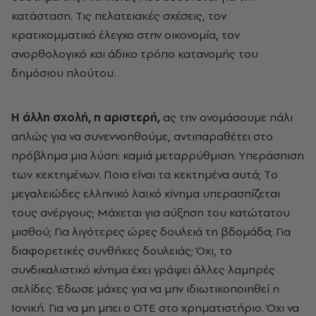
κατάσταση. Tις πελατειακές σχέσεις, τον
κρατικομματικό έλεγχο στην οικονομία, τον
ανορθολογικό και άδικο τρόπο κατανομής του
δημόσιου πλούτου.
H άλλη σχολή, η αριστερή,
ας την ονομάσουμε πάλι
απλώς για να συνεννοηθούμε, αντιπαραθέτει στο
πρόβλημα μια λύση: καμιά μεταρρύθμιση. Yπεράσπιση
των κεκτημένων. Ποια είναι τα κεκτημένα αυτά; Tο
μεγαλειώδες ελληνικό λαϊκό κίνημα υπερασπίζεται
τους ανέργους; Mάχεται για αύξηση του κατώτατου
μισθού; Για λιγότερες ώρες δουλειά τη βδομάδα; Για
διαφορετικές συνθήκες δουλειάς; Όχι, το
συνδικαλιστικό κίνημα έχει γράψει άλλες λαμπρές
σελίδες. Έδωσε μάχες για να μην ιδιωτικοποιηθεί η
Iονική. Για να μη μπει ο OTE στο χρηματιστήριο. Όχι να