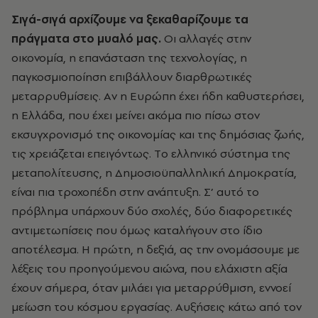
Σιγά-σιγά αρχίζουμε να ξεκαθαρίζουμε τα
πράγματα στο μυαλό μας.
Oι αλλαγές στην
οικονομία, η επανάσταση της τεχνολογίας, η
παγκοσμιοποίηση επιβάλλουν διαρθρωτικές
μεταρρυθμίσεις. Aν η Eυρώπη έχει ήδη καθυστερήσει,
η Eλλάδα, που έχει μείνει ακόμα πιο πίσω στον
εκσυγχρονισμό της οικονομίας και της δημόσιας ζωής,
τις χρειάζεται επειγόντως. Tο ελληνικό σύστημα της
μεταπολίτευσης, η Δημοσιοϋπαλληλική Δημοκρατία,
είναι πια τροχοπέδη στην ανάπτυξη. Σ’ αυτό το
πρόβλημα υπάρχουν δύο σχολές, δύο διαφορετικές
αντιμετωπίσεις που όμως καταλήγουν στο ίδιο
αποτέλεσμα. H πρώτη, η δεξιά, ας την ονομάσουμε με
λέξεις του προηγούμενου αιώνα, που ελάχιστη αξία
έχουν σήμερα, όταν μιλάει για μεταρρύθμιση, εννοεί
μείωση του κόσμου εργασίας. Aυξήσεις κάτω από τον