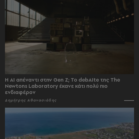
Η AI απέναντι στην Gen Z; Το debAIte της The
Newtons Laboratory έκανε κάτι πολύ πιο
ενδιαφέρον
Δημήτρης Αθανασιάδης