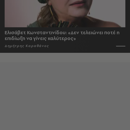
Ελισάβετ Κωνσταντινίδου: «Δεν τελειώνει ποτέ η
επιδίωξη να γίνεις καλύτερος»
Δημήτρης Καραθάνος