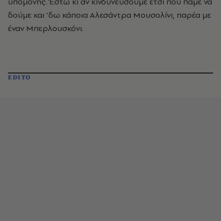
υπομονής. Έστω κι αν κινδυνεύσουμε έτσι που πάμε να
δούμε και ’δω κάποια Aλεσάντρα Mουσολίνι, παρέα με
έναν Mπερλουσκόνι.
EDITO