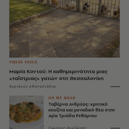
THESS VOICE
Μαρία Κοντού: Η καθημερινότητα μιας
«ταΐστριας» γατών στη Θεσσαλονίκη
Κυριάκος Αθανασιάδης
ON MY ROAD
Ταβέρνα Ανδρέας: κρητική
κουζίνα και μοναδική θέα στην
Αγία Τριάδα Ρεθύμνου
Γιώργος Ζαρζώνης