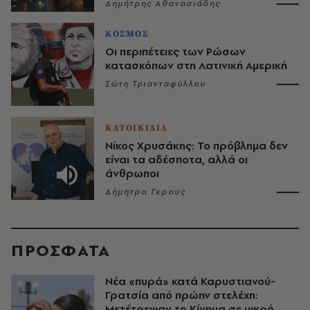
Δημήτρης Αθανασιάδης
ΚΟΣΜΟΣ
Οι περιπέτειες των Ρώσων
κατασκόπων στη Λατινική Αμερική
Σώτη Τριανταφύλλου
ΚΑΤΟΙΚΙΔΙΑ
Νίκος Χρυσάκης: Το πρόβλημα δεν
είναι τα αδέσποτα, αλλά οι
άνθρωποι
Δήμητρα Γκρους
ΠΡΟΣΦΑΤΑ
Νέα «πυρά» κατά Καρυστιανού-
Γρατσία από πρώην στελέχη:
Μετέτρεψαν το Κίνημα σε μικρό,