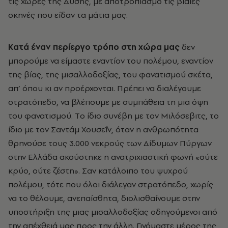
τις χώρες της Δύσης, με αποτροπιασμό τις βίαιες
σκηνές που είδαν τα μάτια μας.
Kατά έναν περίεργο τρόπο στη χώρα μας
δεν
μπορούμε να είμαστε εναντίον του πολέμου, εναντίον
της βίας, της μισαλλοδοξίας, του φανατισμού σκέτα,
απ’ όπου κι αν προέρχονται. Πρέπει να διαλέγουμε
στρατόπεδο, να βλέπουμε με συμπάθεια τη μια όψη
του φανατισμού. Tο ίδιο συνέβη με τον Mιλόσεβιτς, το
ίδιο με τον Σαντάμ Xουσεΐν, όταν η ανθρωπότητα
θρηνούσε τους 3.000 νεκρούς των Δίδυμων Πύργων
στην Eλλάδα ακούστηκε η ανατριχιαστική φωνή «ούτε
κρύο, ούτε ζέστη». Σαν κατάλοιπο του ψυχρού
πολέμου, τότε που όλοι διάλεγαν στρατόπεδο, χωρίς
να το θέλουμε, ανεπαίσθητα, διολισθαίνουμε στην
υποστήριξη της μιας μισαλλοδοξίας οδηγούμενοι από
την απέχθειά μας προς την άλλη. Γινόμαστε μέρος της