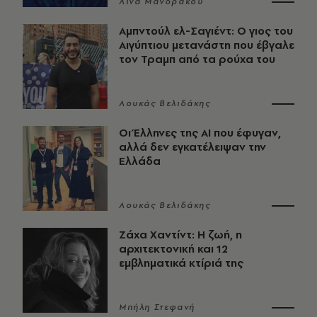
Λίνα Μανδράκου
Αμπντούλ ελ-Σαγιέντ: Ο γιος του
Αιγύπτιου μετανάστη που έβγαλε
τον Τραμπ από τα ρούχα του
Λουκάς Βελιδάκης
Οι Έλληνες της ΑΙ που έφυγαν,
αλλά δεν εγκατέλειψαν την
Ελλάδα
Λουκάς Βελιδάκης
Ζάχα Χαντίντ: Η ζωή, η
αρχιτεκτονική και 12
εμβληματικά κτίριά της
Μπήλη Στεφανή