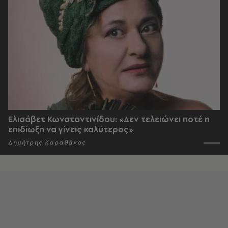
Ελισάβετ Κωνσταντινίδου: «Δεν τελειώνει ποτέ η
επιδίωξη να γίνεις καλύτερος»
Δημήτρης Καραθάνος