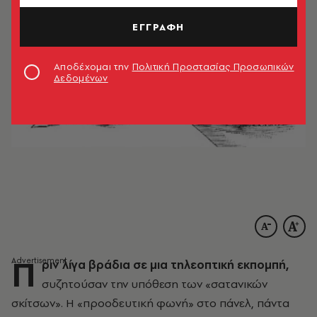
ΕΓΓΡΑΦΗ
Αποδέχομαι την
Πολιτική Προστασίας Προσωπικών
Δεδομένων
Π
ριν λίγα βράδια σε μια τηλεοπτική εκπομπή,
συζητούσαν την υπόθεση των «σατανικών
σκίτσων». H «προοδευτική φωνή» στο πάνελ, πάντα