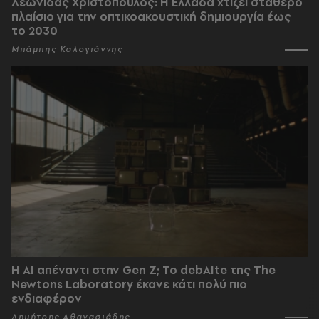
Λεωνίδας Χριστόπουλος: Η Ελλάδα χτίζει σταθερό
πλαίσιο για την οπτικοακουστική δημιουργία έως
το 2030
Μπάμπης Καλογιάννης
Η AI απέναντι στην Gen Z; Το debAIte της The
Newtons Laboratory έκανε κάτι πολύ πιο
ενδιαφέρον
Δημήτρης Αθανασιάδης