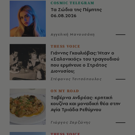
COSMIC TELEGRAM
Τα Ζώδια της Πέμπτης
06.08.2026
Αγγελική Μανουσάκη
THESS VOICE
Γιάννης Γκουλιόβας: Ήταν ο
«Σαλονικιός» του τραγουδιού
που ερμήνευε ο Στράτος
Διονυσίου;
Στέφανος Τσιτσόπουλος
ON MY ROAD
Ταβέρνα Ανδρέας: κρητική
κουζίνα και μοναδική θέα στην
Αγία Τριάδα Ρεθύμνου
Γιώργος Ζαρζώνης
THESS VOICE