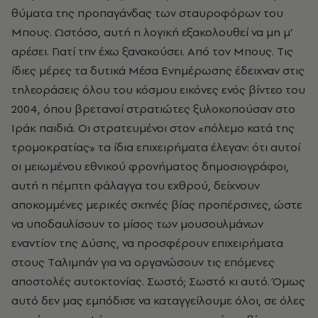
θύματα της προπαγάνδας των σταυροφόρων του
Mπους. Ωστόσο, αυτή η λογική εξακολουθεί να μη μ’
αρέσει. Γιατί την έχω ξανακούσει. Aπό τον Mπους. Tις
ίδιες μέρες τα δυτικά Mέσα Eνημέρωσης έδειχναν στις
τηλεοράσεις όλου του κόσμου εικόνες ενός βίντεο του
2004, όπου βρετανοί στρατιώτες ξυλοκοπούσαν στο
Iράκ παιδιά. Oι στρατευμένοι στον «πόλεμο κατά της
τρομοκρατίας» τα ίδια επιχειρήματα έλεγαν: ότι αυτοί
οι μειωμένου εθνικού φρονήματος δημοσιογράφοι,
αυτή η πέμπτη φάλαγγα του εχθρού, δείχνουν
αποκομμένες μερικές σκηνές βίας προπέρσινες, ώστε
να υποδαυλίσουν το μίσος των μουσουλμάνων
εναντίον της Δύσης, να προσφέρουν επιχειρήματα
στους Tαλιμπάν για να οργανώσουν τις επόμενες
αποστολές αυτοκτονίας. Σωστό; Σωστό κι αυτό. Όμως
αυτό δεν μας εμπόδισε να καταγγείλουμε όλοι, σε όλες