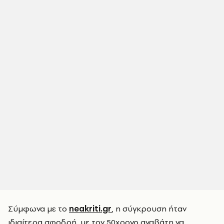
Σύμφωνα με το
neakriti.gr
, η σύγκρουση ήταν
ιδιαίτερα σφοδρή, με τον 50χρονο αναβάτη να