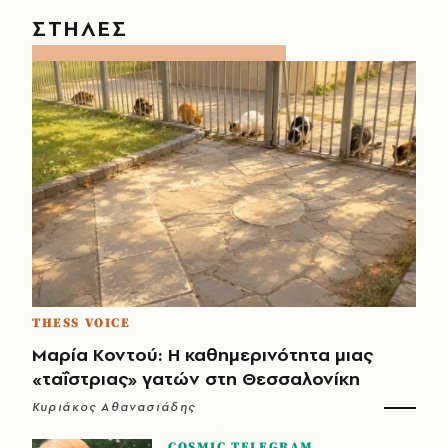
ΣΤΗΛΕΣ
THESS VOICE
Μαρία Κοντού: Η καθημερινότητα μιας
«ταΐστριας» γατών στη Θεσσαλονίκη
Κυριάκος Αθανασιάδης
COSMIC TELEGRAM