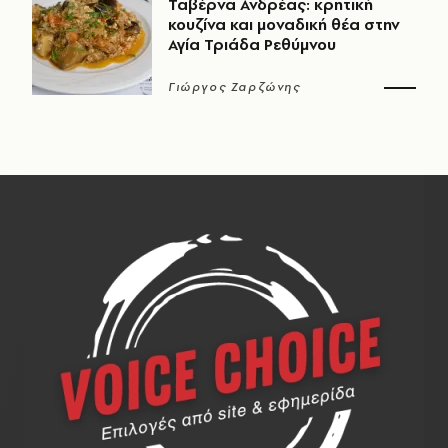
Ταβέρνα Ανδρέας: κρητική
κουζίνα και μοναδική θέα στην
Αγία Τριάδα Ρεθύμνου
Γιώργος Ζαρζώνης