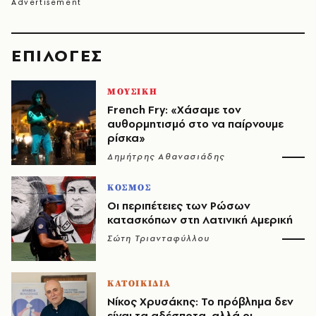
EΠΙΛΟΓΈΣ
ΜΟΥΣΙΚΗ
French Fry: «Χάσαμε τον
αυθορμητισμό στο να παίρνουμε
ρίσκα»
Δημήτρης Αθανασιάδης
ΚΟΣΜΟΣ
Οι περιπέτειες των Ρώσων
κατασκόπων στη Λατινική Αμερική
Σώτη Τριανταφύλλου
ΚΑΤΟΙΚΙΔΙΑ
Νίκος Χρυσάκης: Το πρόβλημα δεν
είναι τα αδέσποτα, αλλά οι