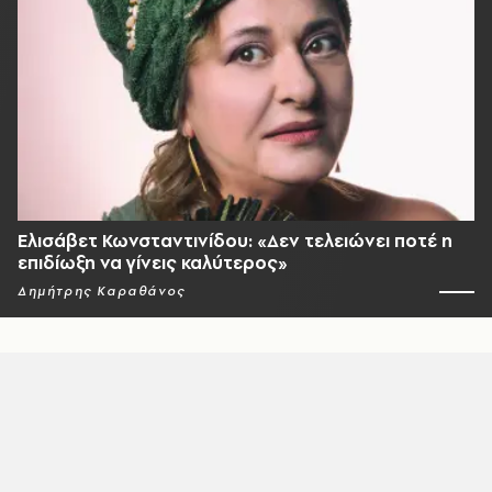
Ελισάβετ Κωνσταντινίδου: «Δεν τελειώνει ποτέ η
επιδίωξη να γίνεις καλύτερος»
Δημήτρης Καραθάνος